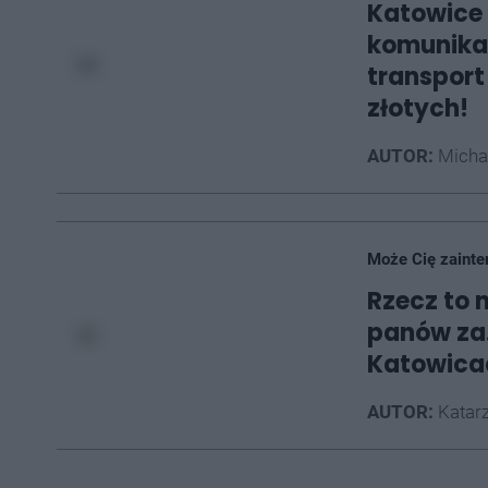
Katowice 
komunikac
transport
złotych!
AUTOR:
Micha
Może Cię zainte
Rzecz to 
panów za.
Katowica
AUTOR:
Katarz