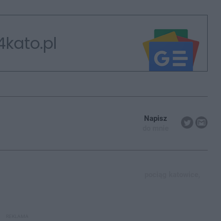
4kato.pl
Napisz
do mnie
pociąg katowice,
REKLAMA