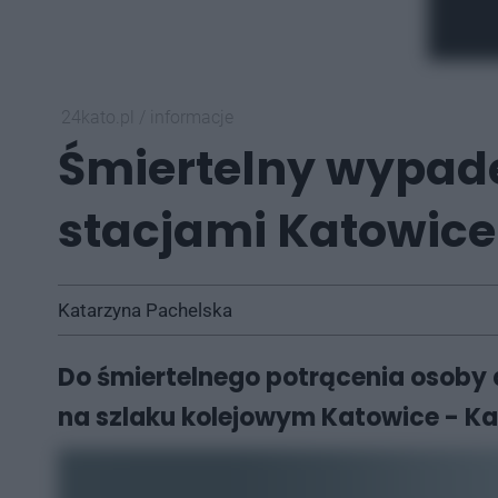
24kato.pl
/
informacje
Śmiertelny wypad
stacjami Katowice
Katarzyna Pachelska
Do śmiertelnego potrącenia osoby d
na szlaku kolejowym Katowice - K