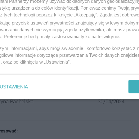
fani Partnerzy możemy używać dokładnych danych geolokalizacyjn
gów pasażerskich na 105 min.
tykę urządzenia do celów identyfikacji. Ponieważ cenimy Twoją pry
z tych technologii poprzez kliknięcie „Akceptuję”. Zgoda jest dobro
ł się również śmiertelny wypadek na torach w
ikając przycisk ustawień prywatności znajdujący się w lewym dolny
tercity potrącił mężczyznę znajdującego się na
etwarzania danych nie wymagają zgody użytkownika, ale masz prawo 
cu w wyniku odniesionych obrażeń.
. Preferencje będą miały zastosowania tylko na tej witrynie.
szymi informacjami, abyś mógł świadomie i komfortowo korzystać z
gółowe informacje dotyczące przetwarzania Twoich danych znajdzi
resować:
s
. oraz po kliknięciu w „Ustawienia”.
rodnialców prawie zamęczyła
 śmierć. Złapali ich policjanci z
 Żywca. Grozi im dożywocie
USTAWIENIA
yna Pachelska
30/04/2024
resować: