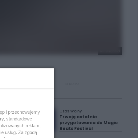
M. Wroński
REKLAMA
Polecane
Czas Wolny
tęp i przechowujemy
Trwają ostatnie
ory, standardowe
przygotowania do Magic
alizowanych reklam,
Beats Festival
ie usług. Za zgodą