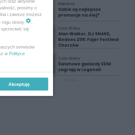
ych oraz aktywnie
Reklama
watność, prosimy o
Gdzie są najlepsze
wolna i zawsze możesz
promocje na olej?
m rogu strony
.
Czas Wolny
sprzeciwić się
Alan Walker, DJ SNAKE,
Bedoes 2115: Fajer Festiwal
Chorzów
 naszych serwisów
esz w
Polityce
Czas Wolny
Światowe gwiazdy EDM
zagrają w Legendii
REKLAMA
Akceptuję