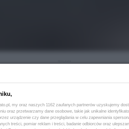
REKLAMA
edziałek 13 maja 2024 roku, w Katowicach wydarzył
niku,
atowice-Brynów doszło do potrącenia osoby ze
kato.pl, my oraz naszych 1162 zaufanych partnerów uzyskujemy dos
ch.
niu oraz przetwarzamy dane osobowe, takie jak unikalne identyfikat
przez urządzenie czy dane przeglądania w celu zapewniania sperson
ciągi poruszały się po sąsiednich torach. O godz.
ych treści, pomiar reklam i treści, badanie odbiorców oraz ulepszan