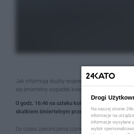
Jak informują służby wojewody śląskiego, w poni
się śmiertelny wypadek kolejowy.
Drogi Użytkow
O godz. 16:46 na szlaku kolejowym Katowice – K
Na naszej stronie 24
skutkiem śmiertelnym przez pociąg Kolei Śląski
informacje na urządze
informacje wysyłane 
Do czasu zakończenia czynności prokuratorskich po
wybór spersonalizowan