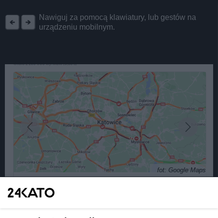
REKLAMA
Nawiguj za pomocą klawiatury, lub gestów na
urządzeniu mobilnym.
fot: Google Maps
Śnieżny armagedon na drogach w Katowicach i