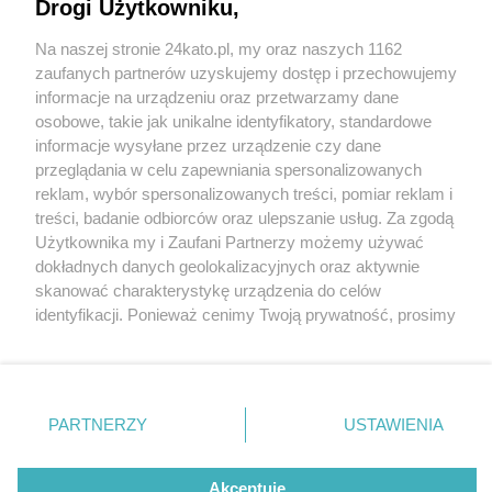
do Katowic. A4 zablokowana w obu kierunkach,
Drogi Użytkowniku,
DTŚ w stronę Katowic podobnie
Na naszej stronie 24kato.pl, my oraz naszych 1162
Wydawca mediów
lokalnych
zaufanych partnerów uzyskujemy dostęp i przechowujemy
informacje na urządzeniu oraz przetwarzamy dane
osobowe, takie jak unikalne identyfikatory, standardowe
2 / 3
informacje wysyłane przez urządzenie czy dane
przeglądania w celu zapewniania spersonalizowanych
Trafic w Katowicach i
reklam, wybór spersonalizowanych treści, pomiar reklam i
Nie zapomnij
treści, badanie odbiorców oraz ulepszanie usług. Za zgodą
zapoznać się z:
okolicach
polityką prywatności
regulamin korzystania z portali
Użytkownika my i Zaufani Partnerzy możemy używać
Twoje
miasto
Skontakuj się
z nami
dokładnych danych geolokalizacyjnych oraz aktywnie
Piekary Śląskie
Kontakt
skanować charakterystykę urządzenia do celów
Chorzów
Wydawca
Tak teraz (16.12, godz. 8) wygląda ruch w regionie.
identyfikacji. Ponieważ cenimy Twoją prywatność, prosimy
Tarnowskie Góry
Redakcja
Ruda Śląska
Newsletter
o zgodę na korzystanie z tych technologii poprzez
Świętochłowice
Reklama
kliknięcie „Akceptuję”. Zgoda jest dobrowolna i zawsze
Tychy
możesz ją zmienić/wycofać klikając przycisk ustawień
Bytom
Katowice
prywatności znajdujący się w lewym dolnym rogu strony
REKLAMA
PARTNERZY
USTAWIENIA
Gliwice
. Niektóre rodzaje przetwarzania danych nie wymagają
Zabrze
Zagłębie
zgody użytkownika, ale masz prawo sprzeciwić się
takiemu przetwarzaniu. Preferencje będą miały
Akceptuję