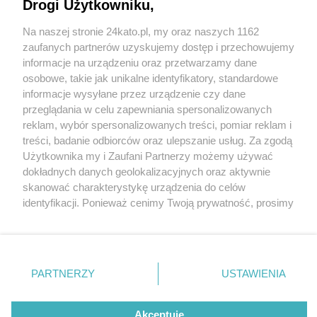
Ukraińców. Pierwsze zrobili społecznicy
Drogi Użytkowniku,
Na naszej stronie 24kato.pl, my oraz naszych 1162
2 / 2
Wydawca mediów
lokalnych
zaufanych partnerów uzyskujemy dostęp i przechowujemy
Ukraiński znaki w
informacje na urządzeniu oraz przetwarzamy dane
osobowe, takie jak unikalne identyfikatory, standardowe
Katowicach
informacje wysyłane przez urządzenie czy dane
przeglądania w celu zapewniania spersonalizowanych
reklam, wybór spersonalizowanych treści, pomiar reklam i
W Katowicach pojawiły się pierwsze drogowskazy dla
Nie zapomnij
treści, badanie odbiorców oraz ulepszanie usług. Za zgodą
zapoznać się z:
polityką prywatności
regulamin korzystania z portali
Użytkownika my i Zaufani Partnerzy możemy używać
Ukraińców. Kierują z dworca kolejowego na
Twoje
miasto
Skontakuj się
z nami
dokładnych danych geolokalizacyjnych oraz aktywnie
międzynarodowy dworzec autobusowy i odwrotnie.
Piekary Śląskie
Kontakt
skanować charakterystykę urządzenia do celów
Chorzów
Wydawca
Pierwsze na własną rękę wykonali społecznicy.
identyfikacji. Ponieważ cenimy Twoją prywatność, prosimy
Tarnowskie Góry
Redakcja
Ruda Śląska
Newsletter
o zgodę na korzystanie z tych technologii poprzez
Świętochłowice
Reklama
kliknięcie „Akceptuję”. Zgoda jest dobrowolna i zawsze
Wróć do artykułu:
Tychy
możesz ją zmienić/wycofać klikając przycisk ustawień
Bytom
W Katowicach pojawiły się drogowskazy dla
Katowice
prywatności znajdujący się w lewym dolnym rogu strony
Ukraińców. Pierwsze zrobili społecznicy
PARTNERZY
USTAWIENIA
Gliwice
. Niektóre rodzaje przetwarzania danych nie wymagają
Zabrze
Zagłębie
zgody użytkownika, ale masz prawo sprzeciwić się
REKLAMA
takiemu przetwarzaniu. Preferencje będą miały
Akceptuję