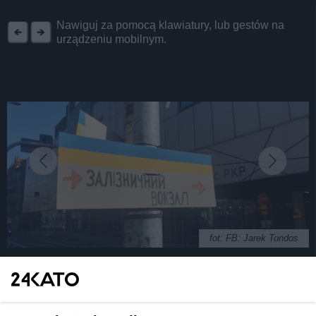
REKLAMA
Nawiguj za pomocą klawiatury, lub gestów na
urządzeniu mobilnym.
fot: FB: Jarek Tondos
W Katowicach pojawiły się drogowskazy dla