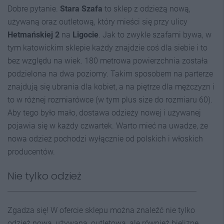
Dobre pytanie.
Stara Szafa
to sklep z odzieżą nową,
używaną oraz outletową, który mieści się przy ulicy
Hetmańskiej 2
na
Ligocie
. Jak to zwykle szafami bywa, w
tym katowickim sklepie każdy znajdzie coś dla siebie i to
bez względu na wiek. 180 metrowa powierzchnia została
podzielona na dwa poziomy. Takim sposobem na parterze
znajdują się ubrania dla kobiet, a na piętrze dla mężczyzn i
to w różnej rozmiarówce (w tym plus size do rozmiaru 60).
Aby tego było mało, dostawa odzieży nowej i używanej
pojawia się w każdy czwartek. Warto mieć na uwadze, że
nowa odzież pochodzi wyłącznie od polskich i włoskich
producentów.
Nie tylko odzież
Zgadza się! W ofercie sklepu można znaleźć nie tylko
odzież nową, używaną, outletową, ale również bieliznę