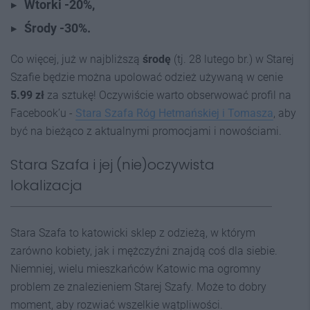
Wtorki -20%,
Środy -30%.
Co więcej, już w najbliższą
środę
(tj. 28 lutego br.) w Starej
Szafie będzie można upolować odzież używaną w cenie
5.99 zł
za sztukę! Oczywiście warto obserwować profil na
Facebook’u -
Stara Szafa Róg Hetmańskiej i Tomasza
, aby
być na bieżąco z aktualnymi promocjami i nowościami.
Stara Szafa i jej (nie)oczywista
lokalizacja
Stara Szafa to katowicki sklep z odzieżą, w którym
zarówno kobiety, jak i mężczyźni znajdą coś dla siebie.
Niemniej, wielu mieszkańców Katowic ma ogromny
problem ze znalezieniem Starej Szafy. Może to dobry
moment, aby rozwiać wszelkie wątpliwości.