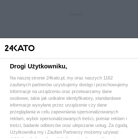
REKLAMA
Drogi Użytkowniku,
Na naszej stronie 24kato.pl, my oraz naszych 1162
Wydawca mediów
lokalnych
zaufanych partnerów uzyskujemy dostęp i przechowujemy
informacje na urządzeniu oraz przetwarzamy dane
osobowe, takie jak unikalne identyfikatory, standardowe
informacje wysyłane przez urządzenie czy dane
przeglądania w celu zapewniania spersonalizowanych
reklam, wybór spersonalizowanych treści, pomiar reklam i
Nie zapomnij
treści, badanie odbiorców oraz ulepszanie usług. Za zgodą
zapoznać się z:
polityką prywatności
regulamin korzystania z portali
Użytkownika my i Zaufani Partnerzy możemy używać
Twoje
miasto
Skontakuj się
z nami