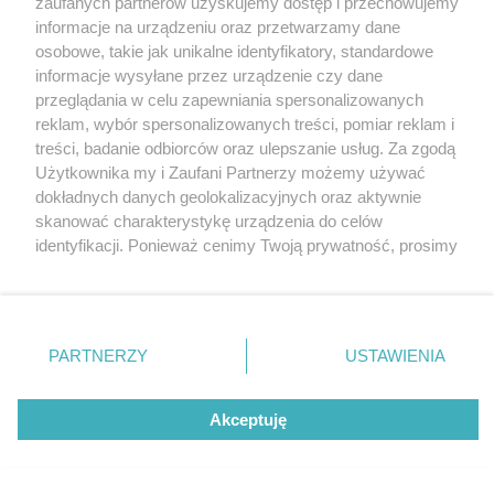
zaufanych partnerów uzyskujemy dostęp i przechowujemy
odzieżą dla każdego!
Katowice
informacje na urządzeniu oraz przetwarzamy dane
Gliwice
Zabrze
osobowe, takie jak unikalne identyfikatory, standardowe
Zagłębie
informacje wysyłane przez urządzenie czy dane
przeglądania w celu zapewniania spersonalizowanych
5 / 8
reklam, wybór spersonalizowanych treści, pomiar reklam i
Stara Szafa w Katowicach –
treści, badanie odbiorców oraz ulepszanie usług. Za zgodą
Użytkownika my i Zaufani Partnerzy możemy używać
sklep z modną odzieżą dla
dokładnych danych geolokalizacyjnych oraz aktywnie
skanować charakterystykę urządzenia do celów
każdego!
identyfikacji. Ponieważ cenimy Twoją prywatność, prosimy
o zgodę na korzystanie z tych technologii poprzez
kliknięcie „Akceptuję”. Zgoda jest dobrowolna i zawsze
możesz ją zmienić/wycofać klikając przycisk ustawień
prywatności znajdujący się w lewym dolnym rogu strony
REKLAMA
PARTNERZY
USTAWIENIA
. Niektóre rodzaje przetwarzania danych nie wymagają
zgody użytkownika, ale masz prawo sprzeciwić się
takiemu przetwarzaniu. Preferencje będą miały
Akceptuję
zastosowania tylko na tej witrynie.
Zapoznaj się z poniższymi informacjami, abyś mógł