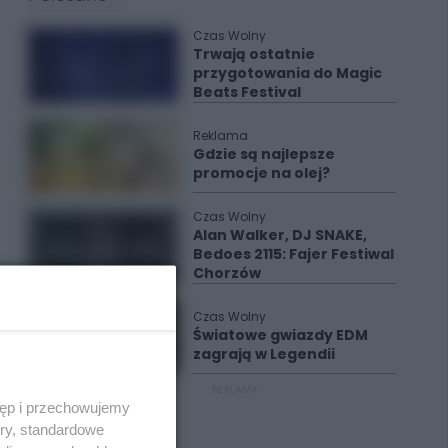
Czas Wolny
Trwają ostatnie
przygotowania do Magic
Beats Festival
Reklama
Gdzie są najlepsze
promocje na olej?
Czas Wolny
Alan Walker, DJ SNAKE,
Bedoes 2115: Fajer Festiwal
Chorzów
Czas Wolny
Światowe gwiazdy EDM
zagrają w Legendii
REKLAMA
tęp i przechowujemy
ory, standardowe