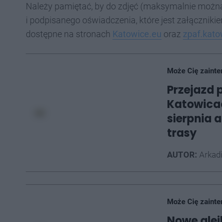
Należy pamiętać, by do zdjęć (maksymalnie można 
i podpisanego oświadczenia, które jest załącznik
dostępne na stronach
Katowice.eu
oraz
zpaf.kato
Może Cię zainte
Przejazd 
Katowica
sierpnia 
trasy
AUTOR:
Arkad
Może Cię zainte
Nowe alej