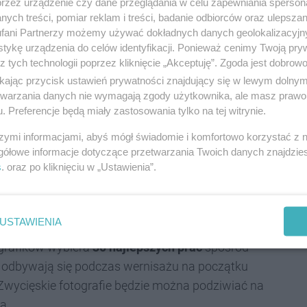
przez urządzenie czy dane przeglądania w celu zapewniania sperson
 zawsze cieszył się sporą popularnością.
ych treści, pomiar reklam i treści, badanie odbiorców oraz ulepszan
fani Partnerzy możemy używać dokładnych danych geolokalizacyjn
jętności – mówi
Arkadiusz Ławrywianiec,
tykę urządzenia do celów identyfikacji. Ponieważ cenimy Twoją pry
z tych technologii poprzez kliknięcie „Akceptuję”. Zgoda jest dobro
 Mam nadzieję, że tegoroczne hasło zachęci
ikając przycisk ustawień prywatności znajdujący się w lewym dolny
ych kierujemy ten konkurs, do pochwalenia się
etwarzania danych nie wymagają zgody użytkownika, ale masz prawo 
, w których mieszkają, a tych, którzy
. Preferencje będą miały zastosowania tylko na tej witrynie.
 do jeszcze lepszego poznania miasta – dodaje
szymi informacjami, abyś mógł świadomie i komfortowo korzystać z
gółowe informacje dotyczące przetwarzania Twoich danych znajdzi
s
. oraz po kliknięciu w „Ustawienia”.
USTAWIENIA
z przedstawicieli Urzędu Miasta Katowice oraz
ografików wybiera
30 najlepszych prac
spośród
ów odbywają się podczas wernisażu na początku
Zwycięskie fotografie będzie można podziwiać na
a.