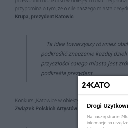
przewodnim konkursu w ubiegłym roku. Tegoroczne
przypomina o tym, że o sile naszego miasta decyd
Krupa, prezydent Katowic
.
– Ta idea towarzyszy również obc
podkreślić znaczenie każdej dzieln
przyszłości całego miasta jest z
podkreśla prezydent.
Konkurs „Katowice w obiektywie” organizowany jest 
Drogi Użytkow
Związek Polskich Artystów Fotografików Okręg Ś
Na naszej stronie 24
informacje na urządze