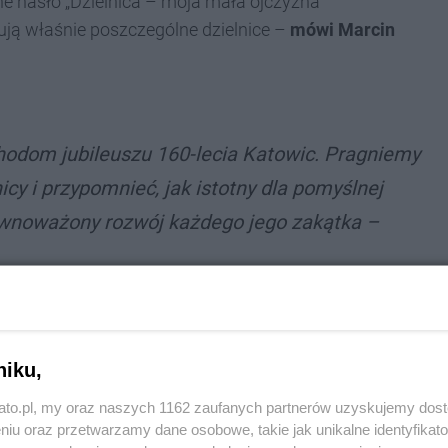
 hasło „Dzielnica – moja mała ojczyzna”
ują właśnie poszczególne dzielnice –
mówi
Marcin
hodom jubileuszu 160-lecia Katowic. Pragniemy
icy i przypomnieć, jak istotny dla pomyślnej
równoważony rozwój każdego jego zakątka –
od 16 lat. Od pierwszej edycji w projekt angażuje się
niku,
ląski
.
kato.pl, my oraz naszych 1162 zaufanych partnerów uzyskujemy dos
niu oraz przetwarzamy dane osobowe, takie jak unikalne identyfikat