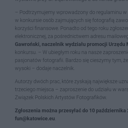
– Podtrzymujemy wprowadzony do regulaminu w ub
w konkursie osób zajmujących się fotografią zawo
korzyści finansowe. Ponadto od tego roku zgłosz
elektronicznej, za pośrednictwem adresu mailow
Gawroński, naczelnik wydziału promocji Urzędu 
konkursu. – W ubiegłym roku na nasze zaproszeni
pasjonatów fotografii. Bardzo się cieszymy tym, ż
wysoki – dodaje naczelnik.
Autorzy dwóch prac, które zyskają największe uzna
trzeciego miejsca – zaproszenie do udziału w wa
Związek Polskich Artystów Fotografików.
Zgłoszenia można przesyłać do 10 października 
fun@katowice.eu
.