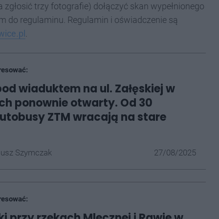
zgłosić trzy fotografie) dołączyć skan wypełnionego
iem do regulaminu. Regulamin i oświadczenie są
wice.pl
.
resować:
pod wiaduktem na ul. Załęskiej w
ch ponownie otwarty. Od 30
autobusy ZTM wracają na stare
iusz Szymczak
27/08/2025
resować:
ki przy rzekach Mlecznej i Rawie w