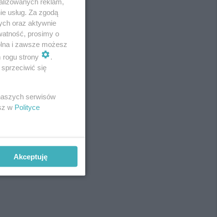
alizowanych reklam,
ie usług. Za zgodą
ych oraz aktywnie
watność, prosimy o
wolna i zawsze możesz
m rogu strony
.
sprzeciwić się
 naszych serwisów
esz w
Polityce
Akceptuję