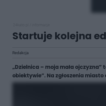
24kato.pl
/
informacje
Startuje kolejna 
Redakcja
„Dzielnica – moja mała ojczyzna” 
obiektywie”. Na zgłoszenia miasto 