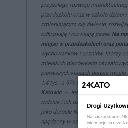
przyszłego rozwoju intelektualneg
przedszkolu oraz w szkole dzieci 
zmieniającym się świecie, rozwija
odkrywają i rozwijają pasje.
Na now
miejsc w przedszkolach oraz pona
wychowanków i uczniów, którzy od
miejskich placówkach oświatowyc
pierwszych klasach będzie mogło 
1,4 tys., a 576 w branżowych szkoł
Katowic
. – Jestem przekonany, ż
rodzice i ich dzieci znajdą dla sieb
Drogi Użytkow
jako dorosłe Katowiczanki i doro
Na naszej stronie 24
spędzony w szkole – dodaje prezy
informacje na urządze