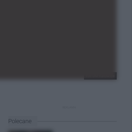
fot. UM Katowice
REKLAMA
Polecane