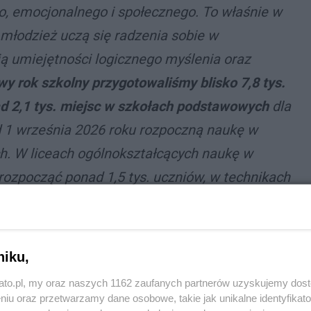
o, emocjonalnego i społecznego. To właśnie w
i młodzież uczą się radzenia sobie w
ją umiejętności logicznego myślenia oraz
y rok szkolny przygotowaliśmy blisko 7,8 tys.
d 2,1 tys. miejsc w szkołach podstawowych
dla
 1 września 2026 roku rozpoczną naukę w
h. W liceach ogólnokształcących naukę w
rozpocząć ponad 1,5 tys. uczniów, w technikach
ach I stopnia -
mówi Marcin Krupa, prezydent
e wśród miejskich placówek edukacyjnych
ie te najlepsze z możliwych, a po latach, już
niku,
śli Katowiczanie będą dobrze wspominać czas
kato.pl, my oraz naszych 1162 zaufanych partnerów uzyskujemy dos
dent.
niu oraz przetwarzamy dane osobowe, takie jak unikalne identyfikat