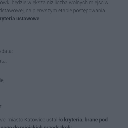
ówki będzie większa niż liczba wolnych miejsc w
odstawowej, na pierwszym etapie postępowania
kryteria ustawowe
:
ydata;
ta;
e;
t.
e, miasto Katowice ustaliło
kryteria, brane pod
nego do miejskich przedszkoli: