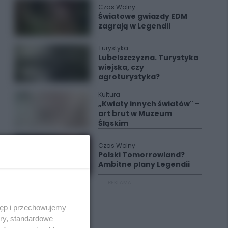
Czas Wolny
Światowe gwiazdy EDM
zagrają w Legendii
Turystyka
Lubelszczyzna. Turystyka
wiejska, czy
agroturystyka?
Kultura
„Kwiaty innych światów" –
art brut w Muzeum
Śląskim
Czas Wolny
Polski Tomorrowland?
Ambitne plany Legendii
REKLAMA
tęp i przechowujemy
ory, standardowe