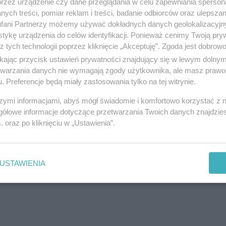
przez urządzenie czy dane przeglądania w celu zapewniania sperson
ych treści, pomiar reklam i treści, badanie odbiorców oraz ulepszan
fani Partnerzy możemy używać dokładnych danych geolokalizacyjn
tykę urządzenia do celów identyfikacji. Ponieważ cenimy Twoją pry
z tych technologii poprzez kliknięcie „Akceptuję”. Zgoda jest dobro
ikając przycisk ustawień prywatności znajdujący się w lewym dolny
etwarzania danych nie wymagają zgody użytkownika, ale masz prawo 
ziców deklaracji o kontynuowaniu wychowania
. Preferencje będą miały zastosowania tylko na tej witrynie.
ch. Rodzice dzieci już uczęszczających do
szymi informacjami, abyś mógł świadomie i komfortowo korzystać z
ną deklarację złożyć bezpośrednio w placówkach, do
gółowe informacje dotyczące przetwarzania Twoich danych znajdzi
 marca 2026 r. od godz. 11.00 możliwe będzie
s
. oraz po kliknięciu w „Ustawienia”.
owych wychowanków
. Wniosek należy złożyć
edu.p
l, a następnie jego wydruk wraz z dokumentami
runków lub kryteriów branych pod uwagę w
USTAWIENIA
edszkolu pierwszego wyboru do 20 marca 2026 r. do