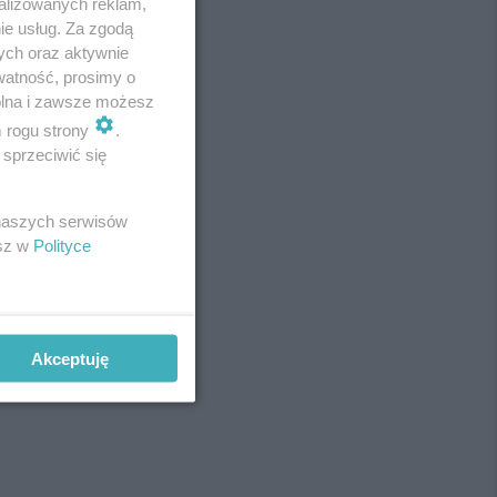
alizowanych reklam,
ie usług. Za zgodą
ych oraz aktywnie
watność, prosimy o
wolna i zawsze możesz
m rogu strony
.
sprzeciwić się
 naszych serwisów
esz w
Polityce
Akceptuję