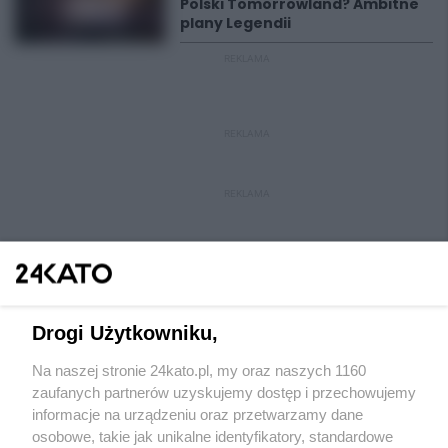
Polski Tomorrowland? Ambitne
plany Legendii
REKLAMA
REKLAMA
REKLAMA
Drogi Użytkowniku,
Na naszej stronie 24kato.pl, my oraz naszych 1160
Wydawca mediów
lokalnych
zaufanych partnerów uzyskujemy dostęp i przechowujemy
informacje na urządzeniu oraz przetwarzamy dane
osobowe, takie jak unikalne identyfikatory, standardowe