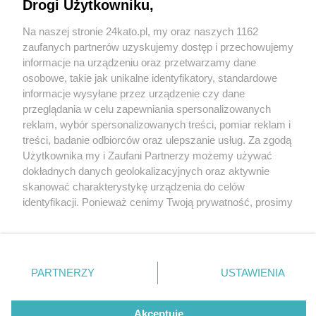
Drogi Użytkowniku,
Na naszej stronie 24kato.pl, my oraz naszych 1162
Wydawca mediów
lokalnych
zaufanych partnerów uzyskujemy dostęp i przechowujemy
informacje na urządzeniu oraz przetwarzamy dane
osobowe, takie jak unikalne identyfikatory, standardowe
informacje wysyłane przez urządzenie czy dane
przeglądania w celu zapewniania spersonalizowanych
reklam, wybór spersonalizowanych treści, pomiar reklam i
Nie zapomnij
treści, badanie odbiorców oraz ulepszanie usług. Za zgodą
zapoznać się z:
polityką prywatności
regulamin korzystania z portali
fot:
Użytkownika my i Zaufani Partnerzy możemy używać
Twoje
miasto
Skontakuj się
z nami
dokładnych danych geolokalizacyjnych oraz aktywnie
Strażacy ratowali w Katowicach schorowanego
Piekary Śląskie
Kontakt
skanować charakterystykę urządzenia do celów
Chorzów
Wydawca
konia. Zwierzę nie miało siły, żeby wstać
identyfikacji. Ponieważ cenimy Twoją prywatność, prosimy
Tarnowskie Góry
Redakcja
Ruda Śląska
Newsletter
o zgodę na korzystanie z tych technologii poprzez
5 / 5
Świętochłowice
Reklama
kliknięcie „Akceptuję”. Zgoda jest dobrowolna i zawsze
Tychy
możesz ją zmienić/wycofać klikając przycisk ustawień
Bytom
Schorowany kon w
Katowice
prywatności znajdujący się w lewym dolnym rogu strony
PARTNERZY
USTAWIENIA
Gliwice
katowicach5
. Niektóre rodzaje przetwarzania danych nie wymagają
Zabrze
Zagłębie
zgody użytkownika, ale masz prawo sprzeciwić się
takiemu przetwarzaniu. Preferencje będą miały
Akceptuję