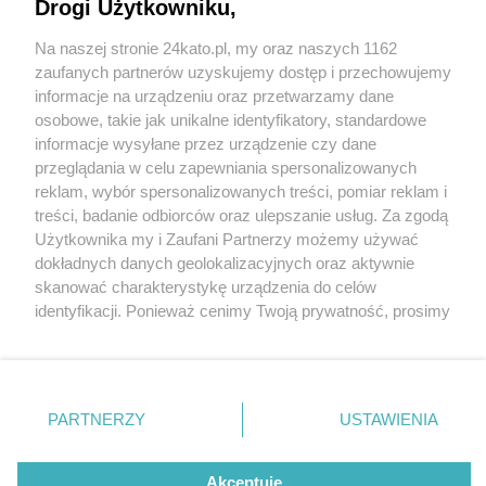
dla kolegów z Ukrainy
Drogi Użytkowniku,
Na naszej stronie 24kato.pl, my oraz naszych 1162
Wydawca mediów
lokalnych
zaufanych partnerów uzyskujemy dostęp i przechowujemy
informacje na urządzeniu oraz przetwarzamy dane
osobowe, takie jak unikalne identyfikatory, standardowe
informacje wysyłane przez urządzenie czy dane
przeglądania w celu zapewniania spersonalizowanych
1 / 12
reklam, wybór spersonalizowanych treści, pomiar reklam i
Nie zapomnij
treści, badanie odbiorców oraz ulepszanie usług. Za zgodą
Strażacy dla Ukrainy 1
zapoznać się z:
polityką prywatności
regulamin korzystania z portali
Użytkownika my i Zaufani Partnerzy możemy używać
Twoje
miasto
Skontakuj się
z nami
dokładnych danych geolokalizacyjnych oraz aktywnie
Piekary Śląskie
Kontakt
skanować charakterystykę urządzenia do celów
Chorzów
Wydawca
identyfikacji. Ponieważ cenimy Twoją prywatność, prosimy
Tarnowskie Góry
Redakcja
Ruda Śląska
Newsletter
o zgodę na korzystanie z tych technologii poprzez
Świętochłowice
Reklama
kliknięcie „Akceptuję”. Zgoda jest dobrowolna i zawsze
Tychy
możesz ją zmienić/wycofać klikając przycisk ustawień
Bytom
Katowice
prywatności znajdujący się w lewym dolnym rogu strony
REKLAMA
PARTNERZY
USTAWIENIA
Gliwice
. Niektóre rodzaje przetwarzania danych nie wymagają
Zabrze
Zagłębie
zgody użytkownika, ale masz prawo sprzeciwić się
takiemu przetwarzaniu. Preferencje będą miały
Akceptuję