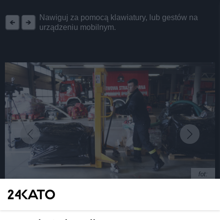
REKLAMA
Nawiguj za pomocą klawiatury, lub gestów na
urządzeniu mobilnym.
fot:
Strażacy z woj. śląskiego przygotowali wsparcie