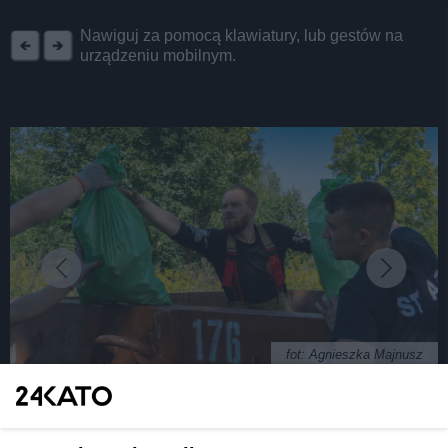
REKLAMA
Nawiguj za pomocą klawiatury, lub gestów na
urządzeniu mobilnym.
fot: Agnieszka Majnusz
Subotnik polsko-ukraiński odbędzie się w