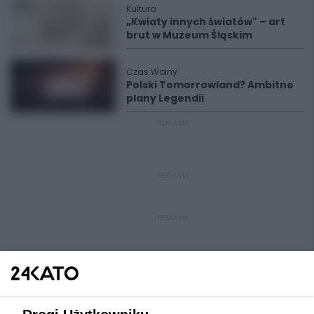
Kultura
„Kwiaty innych światów" – art
brut w Muzeum Śląskim
Czas Wolny
Polski Tomorrowland? Ambitne
plany Legendii
REKLAMA
REKLAMA
REKLAMA