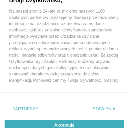
Drogi Użytkowniku,
Na naszej stronie 24kato.pl, my oraz naszych 1160
Wydawca mediów
lokalnych
zaufanych partnerów uzyskujemy dostęp i przechowujemy
informacje na urządzeniu oraz przetwarzamy dane
osobowe, takie jak unikalne identyfikatory, standardowe
informacje wysyłane przez urządzenie czy dane
przeglądania w celu zapewniania spersonalizowanych
reklam, wybór spersonalizowanych treści, pomiar reklam i
Nie zapomnij
treści, badanie odbiorców oraz ulepszanie usług. Za zgodą
zapoznać się z:
polityką prywatności
regulamin korzystania z portali
Użytkownika my i Zaufani Partnerzy możemy używać
Twoje
miasto
Skontakuj się
z nami
dokładnych danych geolokalizacyjnych oraz aktywnie
Piekary Śląskie
Kontakt
skanować charakterystykę urządzenia do celów
Chorzów
Wydawca
identyfikacji. Ponieważ cenimy Twoją prywatność, prosimy
Tarnowskie Góry
Redakcja
Ruda Śląska
Newsletter
o zgodę na korzystanie z tych technologii poprzez
Świętochłowice
Reklama
kliknięcie „Akceptuję”. Zgoda jest dobrowolna i zawsze
Tychy
możesz ją zmienić/wycofać klikając przycisk ustawień
Bytom
Katowice
prywatności znajdujący się w lewym dolnym rogu strony
PARTNERZY
USTAWIENIA
Gliwice
. Niektóre rodzaje przetwarzania danych nie wymagają
Zabrze
Zagłębie
zgody użytkownika, ale masz prawo sprzeciwić się
Akceptuję
takiemu przetwarzaniu. Preferencje będą miały