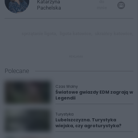
Katarzyna
do
Pachelska
mnie
sprzątanie ligota,
ligota katowice,
ukraińcy katowice,
REKLAMA
Polecane
Czas Wolny
Światowe gwiazdy EDM zagrają w
Legendii
Turystyka
Lubelszczyzna. Turystyka
wiejska, czy agroturystyka?