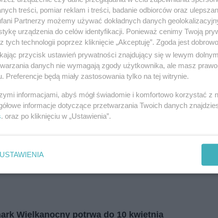
i
regulamin korzystania z portali
Tarnowskie Góry
ych treści, pomiar reklam i treści, badanie odbiorców oraz ulepszan
Ruda Śląska
fani Partnerzy możemy używać dokładnych danych geolokalizacyjn
Świętochłowice
Tychy
tykę urządzenia do celów identyfikacji. Ponieważ cenimy Twoją pry
Bytom
z tych technologii poprzez kliknięcie „Akceptuję”. Zgoda jest dobro
Katowice
Gliwice
ikając przycisk ustawień prywatności znajdujący się w lewym dolny
Zabrze
etwarzania danych nie wymagają zgody użytkownika, ale masz prawo 
Zagłębie
. Preferencje będą miały zastosowania tylko na tej witrynie.
szymi informacjami, abyś mógł świadomie i komfortowo korzystać z
gółowe informacje dotyczące przetwarzania Twoich danych znajdzi
fot: Tymoteusz St
s
. oraz po kliknięciu w „Ustawienia”.
USTAWIENIA
ark Wielkanocny potrwa do 10 kwietnia