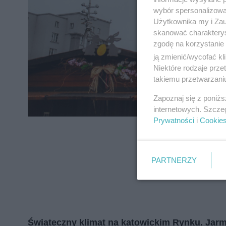
zapoznać się z:
polityką prywatnośc
wybór spersonalizowan
Użytkownika my i Zau
skanować charakterys
Wydawca mediów
lokalnych
zgodę na korzystanie 
ją zmienić/wycofać kl
Niektóre rodzaje prz
takiemu przetwarzaniu
Zapoznaj się z poniż
internetowych. Szcze
Prywatności
i
Cookie
PARTNERZY
Świąteczny klimat na katowickim Rynku. Jarm