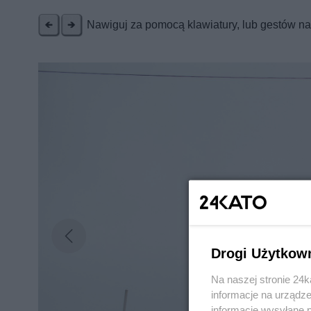
Nawiguj za pomocą klawiatury, lub gestów n
Drogi Użytkow
Na naszej stronie 24
informacje na urządze
informacje wysyłane 
Nie zapomnij