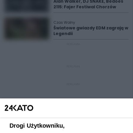
Alan Walker, DJ SNAKE, Bedoes
2115: Fajer Festiwal Chorzów
Czas Wolny
Światowe gwiazdy EDM zagrają w
Legendii
REKLAMA
REKLAMA
REKLAMA
Drogi Użytkowniku,