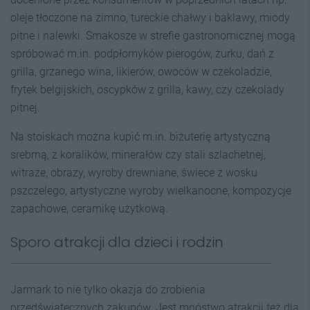
oleje tłoczone na zimno, tureckie chałwy i baklawy, miody
pitne i nalewki. Smakosze w strefie gastronomicznej mogą
spróbować m.in. podpłomyków pierogów, żurku, dań z
grilla, grzanego wina, likierów, owoców w czekoladzie,
frytek belgijskich, oscypków z grilla, kawy, czy czekolady
pitnej.
Na stoiskach można kupić m.in. biżuterię artystyczną
srebrną, z koralików, minerałów czy stali szlachetnej,
witraże, obrazy, wyroby drewniane, świece z wosku
pszczelego, artystyczne wyroby wielkanocne, kompozycje
zapachowe, ceramikę użytkową.
Sporo atrakcji dla dzieci i rodzin
Jarmark to nie tylko okazja do zrobienia
przedświątecznych zakupów. Jest mnóstwo atrakcji też dla