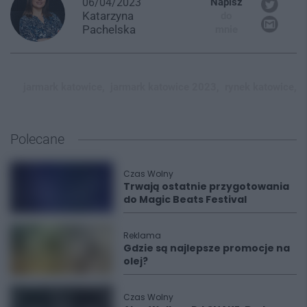
06/04/2023
Napisz
Katarzyna
do
Pachelska
mnie
jarmark katowice,
jarmark katowice 2023,
rynek katowice,
Polecane
Czas Wolny
Trwają ostatnie przygotowania
do Magic Beats Festival
Reklama
Gdzie są najlepsze promocje na
olej?
Czas Wolny