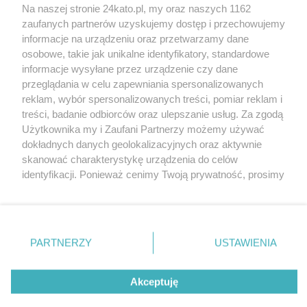
Na naszej stronie 24kato.pl, my oraz naszych 1162
Wydawca mediów
lokalnych
zaufanych partnerów uzyskujemy dostęp i przechowujemy
informacje na urządzeniu oraz przetwarzamy dane
osobowe, takie jak unikalne identyfikatory, standardowe
informacje wysyłane przez urządzenie czy dane
przeglądania w celu zapewniania spersonalizowanych
reklam, wybór spersonalizowanych treści, pomiar reklam i
Nie zapomnij
treści, badanie odbiorców oraz ulepszanie usług. Za zgodą
zapoznać się z:
polityką prywatności
regulamin korzystania z portali
Użytkownika my i Zaufani Partnerzy możemy używać
Twoje
miasto
Skontakuj się
z nami
dokładnych danych geolokalizacyjnych oraz aktywnie
Piekary Śląskie
Kontakt
skanować charakterystykę urządzenia do celów
Chorzów
Wydawca
identyfikacji. Ponieważ cenimy Twoją prywatność, prosimy
Tarnowskie Góry
Redakcja
Ruda Śląska
Newsletter
o zgodę na korzystanie z tych technologii poprzez
Świętochłowice
Reklama
kliknięcie „Akceptuję”. Zgoda jest dobrowolna i zawsze
Tychy
możesz ją zmienić/wycofać klikając przycisk ustawień
Bytom
Katowice
prywatności znajdujący się w lewym dolnym rogu strony
PARTNERZY
USTAWIENIA
Gliwice
. Niektóre rodzaje przetwarzania danych nie wymagają
Zabrze
Zagłębie
zgody użytkownika, ale masz prawo sprzeciwić się
Akceptuję
takiemu przetwarzaniu. Preferencje będą miały
zastosowania tylko na tej witrynie.