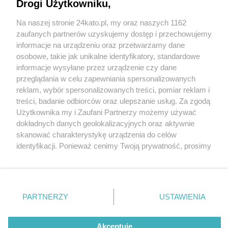
Metropolii na wycieczce lub spacerze. Kierunek
Drogi Użytkowniku,
GZM już 27-29 czerwca 2025
Na naszej stronie 24kato.pl, my oraz naszych 1162
Wydawca mediów
lokalnych
zaufanych partnerów uzyskujemy dostęp i przechowujemy
informacje na urządzeniu oraz przetwarzamy dane
osobowe, takie jak unikalne identyfikatory, standardowe
1 / 1
informacje wysyłane przez urządzenie czy dane
przeglądania w celu zapewniania spersonalizowanych
Kierunek gzm katowice
reklam, wybór spersonalizowanych treści, pomiar reklam i
Nie zapomnij
treści, badanie odbiorców oraz ulepszanie usług. Za zgodą
zapoznać się z:
polityką prywatności
regulamin korzystania z portali
Użytkownika my i Zaufani Partnerzy możemy używać
Twoje
miasto
Skontakuj się
z nami
Wróć do artykułu:
dokładnych danych geolokalizacyjnych oraz aktywnie
Świętuj 8. urodziny Górnośląsko-Zagłębiowskiej
Piekary Śląskie
Kontakt
skanować charakterystykę urządzenia do celów
Metropolii na wycieczce lub spacerze. Kierunek
Chorzów
Wydawca
identyfikacji. Ponieważ cenimy Twoją prywatność, prosimy
Tarnowskie Góry
Redakcja
GZM już 27-29 czerwca 2025
Ruda Śląska
Newsletter
o zgodę na korzystanie z tych technologii poprzez
Świętochłowice
Reklama
kliknięcie „Akceptuję”. Zgoda jest dobrowolna i zawsze
Tychy
możesz ją zmienić/wycofać klikając przycisk ustawień
Bytom
Katowice
prywatności znajdujący się w lewym dolnym rogu strony
REKLAMA
PARTNERZY
USTAWIENIA
Gliwice
. Niektóre rodzaje przetwarzania danych nie wymagają
Zabrze
Zagłębie
zgody użytkownika, ale masz prawo sprzeciwić się
takiemu przetwarzaniu. Preferencje będą miały
Akceptuję