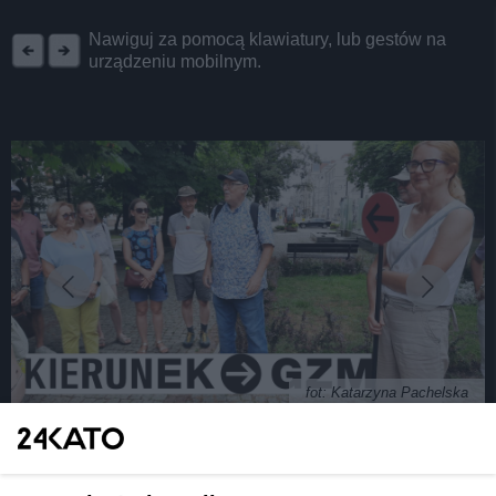
REKLAMA
Nawiguj za pomocą klawiatury, lub gestów na
urządzeniu mobilnym.
fot: Katarzyna Pachelska
Świętuj 8. urodziny Górnośląsko-Zagłębiowskiej