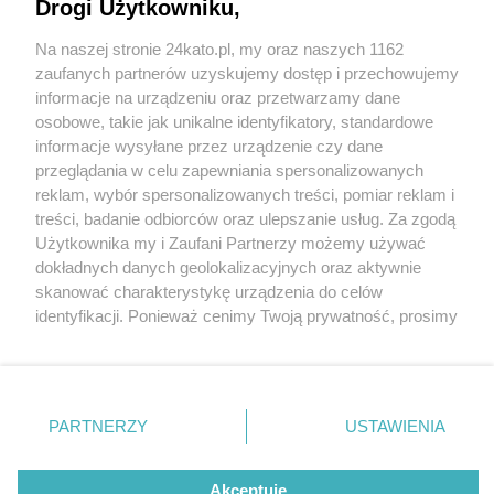
Metropolii na wycieczce lub spacerze. Kierunek
Drogi Użytkowniku,
GZM już 27-29 czerwca 2025
Na naszej stronie 24kato.pl, my oraz naszych 1162
Wydawca mediów
lokalnych
zaufanych partnerów uzyskujemy dostęp i przechowujemy
informacje na urządzeniu oraz przetwarzamy dane
osobowe, takie jak unikalne identyfikatory, standardowe
informacje wysyłane przez urządzenie czy dane
przeglądania w celu zapewniania spersonalizowanych
reklam, wybór spersonalizowanych treści, pomiar reklam i
Nie zapomnij
treści, badanie odbiorców oraz ulepszanie usług. Za zgodą
2 / 1
zapoznać się z:
polityką prywatności
regulamin korzystania z portali
Użytkownika my i Zaufani Partnerzy możemy używać
Twoje
miasto
Skontakuj się
z nami
dokładnych danych geolokalizacyjnych oraz aktywnie
Piekary Śląskie
Kontakt
skanować charakterystykę urządzenia do celów
Chorzów
Wydawca
identyfikacji. Ponieważ cenimy Twoją prywatność, prosimy
Tarnowskie Góry
Redakcja
Ruda Śląska
Newsletter
o zgodę na korzystanie z tych technologii poprzez
Świętochłowice
Reklama
kliknięcie „Akceptuję”. Zgoda jest dobrowolna i zawsze
Tychy
możesz ją zmienić/wycofać klikając przycisk ustawień
Bytom
Katowice
prywatności znajdujący się w lewym dolnym rogu strony
REKLAMA
PARTNERZY
USTAWIENIA
Gliwice
. Niektóre rodzaje przetwarzania danych nie wymagają
Zabrze
Zagłębie
zgody użytkownika, ale masz prawo sprzeciwić się
takiemu przetwarzaniu. Preferencje będą miały
Akceptuję