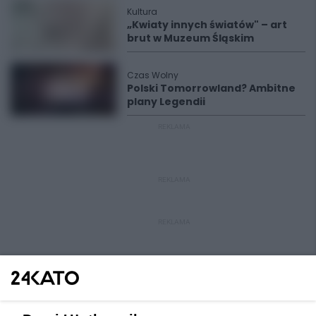
Kultura
„Kwiaty innych światów" – art
brut w Muzeum Śląskim
Czas Wolny
Polski Tomorrowland? Ambitne
plany Legendii
REKLAMA
REKLAMA
REKLAMA