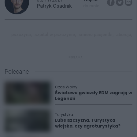
Patryk
Osadnik
do mnie
pszczyna,
szpital w pszczynie,
śmierć pacjentki,
aborcja,
REKLAMA
Polecane
Czas Wolny
Światowe gwiazdy EDM zagrają w
Legendii
Turystyka
Lubelszczyzna. Turystyka
wiejska, czy agroturystyka?