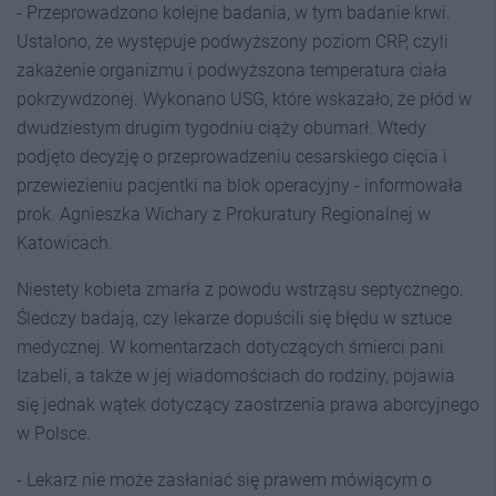
- Przeprowadzono kolejne badania, w tym badanie krwi.
Ustalono, że występuje podwyższony poziom CRP, czyli
zakażenie organizmu i podwyższona temperatura ciała
pokrzywdzonej. Wykonano USG, które wskazało, że płód w
dwudziestym drugim tygodniu ciąży obumarł. Wtedy
podjęto decyzję o przeprowadzeniu cesarskiego cięcia i
przewiezieniu pacjentki na blok operacyjny - informowała
prok. Agnieszka Wichary z Prokuratury Regionalnej w
Katowicach.
Niestety kobieta zmarła z powodu wstrząsu septycznego.
Śledczy badają, czy lekarze dopuścili się błędu w sztuce
medycznej. W komentarzach dotyczących śmierci pani
Izabeli, a także w jej wiadomościach do rodziny, pojawia
się jednak wątek dotyczący zaostrzenia prawa aborcyjnego
w Polsce.
- Lekarz nie może zasłaniać się prawem mówiącym o