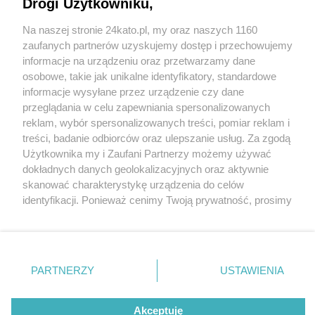
Drogi Użytkowniku,
Na naszej stronie 24kato.pl, my oraz naszych 1160
Wydawca mediów
lokalnych
zaufanych partnerów uzyskujemy dostęp i przechowujemy
informacje na urządzeniu oraz przetwarzamy dane
osobowe, takie jak unikalne identyfikatory, standardowe
informacje wysyłane przez urządzenie czy dane
przeglądania w celu zapewniania spersonalizowanych
reklam, wybór spersonalizowanych treści, pomiar reklam i
Nie zapomnij
treści, badanie odbiorców oraz ulepszanie usług. Za zgodą
zapoznać się z:
polityką prywatności
regulamin korzystania z portali
Użytkownika my i Zaufani Partnerzy możemy używać
Twoje
miasto
Skontakuj się
z nami
dokładnych danych geolokalizacyjnych oraz aktywnie
Piekary Śląskie
Kontakt
skanować charakterystykę urządzenia do celów
Chorzów
Wydawca
identyfikacji. Ponieważ cenimy Twoją prywatność, prosimy
Tarnowskie Góry
Redakcja
Ruda Śląska
Newsletter
o zgodę na korzystanie z tych technologii poprzez
Świętochłowice
Reklama
kliknięcie „Akceptuję”. Zgoda jest dobrowolna i zawsze
Tychy
możesz ją zmienić/wycofać klikając przycisk ustawień
Bytom
Katowice
prywatności znajdujący się w lewym dolnym rogu strony
PARTNERZY
USTAWIENIA
Gliwice
. Niektóre rodzaje przetwarzania danych nie wymagają
Zabrze
Zagłębie
zgody użytkownika, ale masz prawo sprzeciwić się
Akceptuję
takiemu przetwarzaniu. Preferencje będą miały