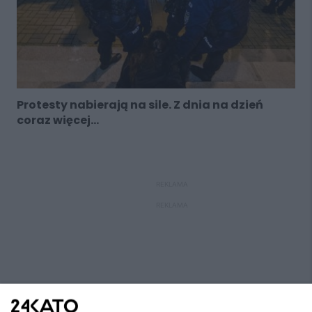
Protesty nabierają na sile. Z dnia na dzień
coraz więcej...
REKLAMA
REKLAMA