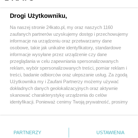
Drogi Użytkowniku,
Na naszej stronie 24kato.pl, my oraz naszych 1160
Wydawca mediów
lokalnych
zaufanych partnerów uzyskujemy dostęp i przechowujemy
informacje na urządzeniu oraz przetwarzamy dane
osobowe, takie jak unikalne identyfikatory, standardowe
informacje wysyłane przez urządzenie czy dane
przeglądania w celu zapewniania spersonalizowanych
reklam, wybór spersonalizowanych treści, pomiar reklam i
Nie zapomnij
treści, badanie odbiorców oraz ulepszanie usług. Za zgodą
zapoznać się z:
polityką prywatności
regulamin korzystania z portali
Użytkownika my i Zaufani Partnerzy możemy używać
Twoje
miasto
Skontaktuj się
z nami
dokładnych danych geolokalizacyjnych oraz aktywnie
Piekary Śląskie
Kontakt
skanować charakterystykę urządzenia do celów
Chorzów
Wydawca
identyfikacji. Ponieważ cenimy Twoją prywatność, prosimy
Tarnowskie Góry
Redakcja
Ruda Śląska
Newsletter
o zgodę na korzystanie z tych technologii poprzez
Świętochłowice
Reklama
kliknięcie „Akceptuję”. Zgoda jest dobrowolna i zawsze
Tychy
możesz ją zmienić/wycofać klikając przycisk ustawień
Bytom
Katowice
prywatności znajdujący się w lewym dolnym rogu strony
PARTNERZY
USTAWIENIA
Gliwice
. Niektóre rodzaje przetwarzania danych nie wymagają
Zabrze