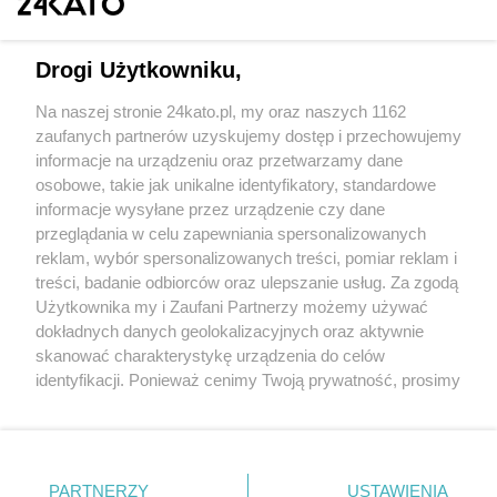
Drogi Użytkowniku,
Na naszej stronie 24kato.pl, my oraz naszych 1162
Wydawca mediów
lokalnych
zaufanych partnerów uzyskujemy dostęp i przechowujemy
informacje na urządzeniu oraz przetwarzamy dane
osobowe, takie jak unikalne identyfikatory, standardowe
informacje wysyłane przez urządzenie czy dane
przeglądania w celu zapewniania spersonalizowanych
reklam, wybór spersonalizowanych treści, pomiar reklam i
Nie zapomnij
treści, badanie odbiorców oraz ulepszanie usług. Za zgodą
zapoznać się z:
polityką prywatności
regulamin korzystania z portali
Użytkownika my i Zaufani Partnerzy możemy używać
Twoje
miasto
Skontaktuj się
z nami
dokładnych danych geolokalizacyjnych oraz aktywnie
Piekary Śląskie
Kontakt
skanować charakterystykę urządzenia do celów
Chorzów
Wydawca
identyfikacji. Ponieważ cenimy Twoją prywatność, prosimy
Tarnowskie Góry
Redakcja
Ruda Śląska
Newsletter
o zgodę na korzystanie z tych technologii poprzez
Świętochłowice
Reklama
kliknięcie „Akceptuję”. Zgoda jest dobrowolna i zawsze
Tychy
możesz ją zmienić/wycofać klikając przycisk ustawień
Bytom
Katowice
prywatności znajdujący się w lewym dolnym rogu strony
PARTNERZY
USTAWIENIA
Gliwice