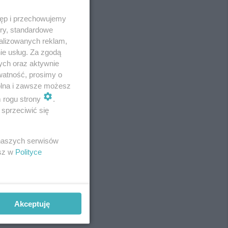
tęp i przechowujemy
ory, standardowe
alizowanych reklam,
ie usług. Za zgodą
ych oraz aktywnie
watność, prosimy o
wolna i zawsze możesz
m rogu strony
.
sprzeciwić się
REKLAMA
 naszych serwisów
esz w
Polityce
Akceptuję
REKLAMA