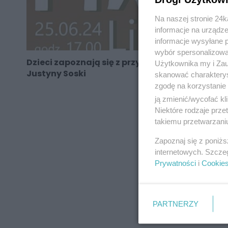
Na naszej stronie 24
informacje na urządze
informacje wysyłane 
wybór spersonalizowan
Dzieci zapoznają się z przyrodą za sprawą
Użytkownika my i Zau
Justyny Soski
skanować charakterys
zgodę na korzystanie 
ją zmienić/wycofać kl
Niektóre rodzaje prz
takiemu przetwarzaniu
REKLAMA
Zapoznaj się z poniż
internetowych. Szcze
Prywatności
i
Cookie
PARTNERZY
REKLAMA