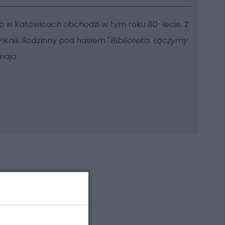
na w Katowicach obchodzi w tym roku 80-lecie. Z
i Piknik Rodzinny pod hasłem "
Biblioteka. Łączymy
maja.