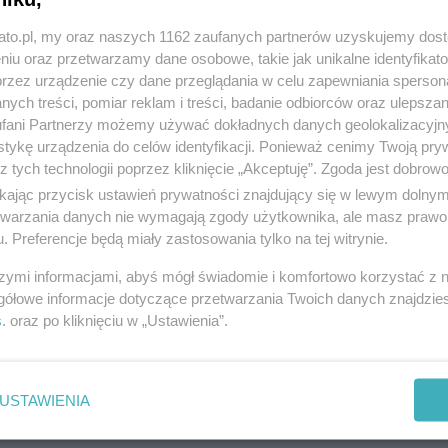
kato.pl, my oraz naszych 1162 zaufanych partnerów uzyskujemy dos
niu oraz przetwarzamy dane osobowe, takie jak unikalne identyfikat
przez urządzenie czy dane przeglądania w celu zapewniania sperson
ych treści, pomiar reklam i treści, badanie odbiorców oraz ulepszan
Dzieci zapoznają się z przyrodą za sprawą
fani Partnerzy możemy używać dokładnych danych geolokalizacyjn
Justyny Soski
tykę urządzenia do celów identyfikacji. Ponieważ cenimy Twoją pry
z tych technologii poprzez kliknięcie „Akceptuję”. Zgoda jest dobro
ikając przycisk ustawień prywatności znajdujący się w lewym dolny
etwarzania danych nie wymagają zgody użytkownika, ale masz prawo 
. Preferencje będą miały zastosowania tylko na tej witrynie.
szymi informacjami, abyś mógł świadomie i komfortowo korzystać z
gółowe informacje dotyczące przetwarzania Twoich danych znajdzi
s
. oraz po kliknięciu w „Ustawienia”.
USTAWIENIA