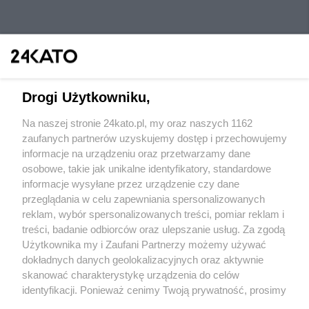
Drogi Użytkowniku,
Na naszej stronie 24kato.pl, my oraz naszych 1162
Wydawca mediów
lokalnych
zaufanych partnerów uzyskujemy dostęp i przechowujemy
informacje na urządzeniu oraz przetwarzamy dane
osobowe, takie jak unikalne identyfikatory, standardowe
informacje wysyłane przez urządzenie czy dane
przeglądania w celu zapewniania spersonalizowanych
reklam, wybór spersonalizowanych treści, pomiar reklam i
Nie zapomnij
treści, badanie odbiorców oraz ulepszanie usług. Za zgodą
zapoznać się z:
polityką prywatności
regulamin korzystania z portali
Użytkownika my i Zaufani Partnerzy możemy używać
Twoje
miasto
Skontaktuj się
z nami
dokładnych danych geolokalizacyjnych oraz aktywnie
Piekary Śląskie
Kontakt
skanować charakterystykę urządzenia do celów
Chorzów
Wydawca
identyfikacji. Ponieważ cenimy Twoją prywatność, prosimy
Tarnowskie Góry
Redakcja
Ruda Śląska
Newsletter
o zgodę na korzystanie z tych technologii poprzez