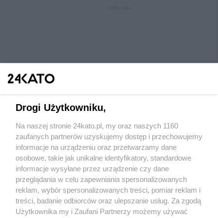
REKLAMA
Drogi Użytkowniku,
Na naszej stronie 24kato.pl, my oraz naszych 1160
Wydawca mediów
lokalnych
zaufanych partnerów uzyskujemy dostęp i przechowujemy
informacje na urządzeniu oraz przetwarzamy dane
osobowe, takie jak unikalne identyfikatory, standardowe
informacje wysyłane przez urządzenie czy dane
przeglądania w celu zapewniania spersonalizowanych
reklam, wybór spersonalizowanych treści, pomiar reklam i
Nie zapomnij
treści, badanie odbiorców oraz ulepszanie usług. Za zgodą
zapoznać się z:
polityką prywatności
regulamin korzystania z portali
Użytkownika my i Zaufani Partnerzy możemy używać
Twoje
miasto
Skontaktuj się
z nami