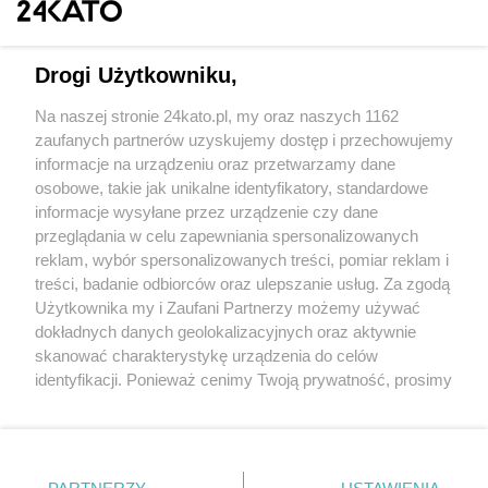
Drogi Użytkowniku,
Na naszej stronie 24kato.pl, my oraz naszych 1162
Wydawca mediów
lokalnych
zaufanych partnerów uzyskujemy dostęp i przechowujemy
informacje na urządzeniu oraz przetwarzamy dane
osobowe, takie jak unikalne identyfikatory, standardowe
informacje wysyłane przez urządzenie czy dane
przeglądania w celu zapewniania spersonalizowanych
reklam, wybór spersonalizowanych treści, pomiar reklam i
Nie zapomnij
treści, badanie odbiorców oraz ulepszanie usług. Za zgodą
zapoznać się z:
polityką prywatności
regulamin korzystania z portali
Użytkownika my i Zaufani Partnerzy możemy używać
Twoje
miasto
Skontaktuj się
z nami
dokładnych danych geolokalizacyjnych oraz aktywnie
Piekary Śląskie
Kontakt
skanować charakterystykę urządzenia do celów
Chorzów
Wydawca
identyfikacji. Ponieważ cenimy Twoją prywatność, prosimy
Tarnowskie Góry
Redakcja
Ruda Śląska
Newsletter
o zgodę na korzystanie z tych technologii poprzez
Świętochłowice
Reklama
kliknięcie „Akceptuję”. Zgoda jest dobrowolna i zawsze
Tychy
możesz ją zmienić/wycofać klikając przycisk ustawień
Bytom
Katowice
prywatności znajdujący się w lewym dolnym rogu strony