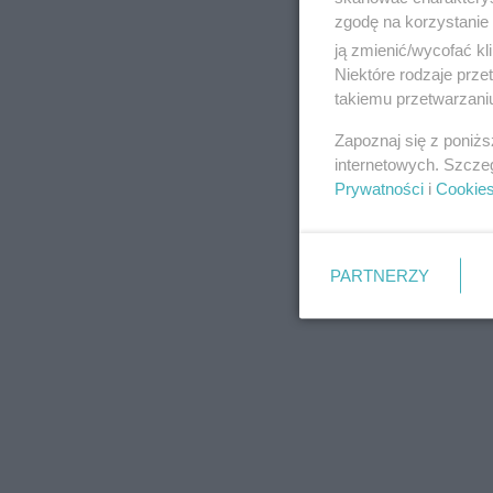
zgodę na korzystanie 
ją zmienić/wycofać kl
Niektóre rodzaje prz
takiemu przetwarzaniu
REKLAMA
Zapoznaj się z poniż
internetowych. Szcze
Prywatności
i
Cookie
PARTNERZY