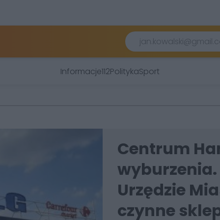
Informacje
112
Polityka
Sport
Centrum Han
wyburzenia. 
Urzędzie Mia
czynne skle