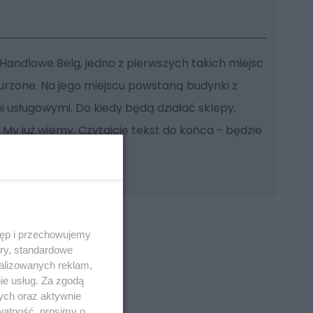
andlowe Belg, jedno z pierwszych takich miejsc
rzone. Na jego miejscu powstaną budynki z
i usługowymi. Do kiedy będą działać sklepy,
? My już wiemy. Czytajcie tekst do końca - będzie
ja dla niektórych.
tęp i przechowujemy
ory, standardowe
alizowanych reklam,
ie usług. Za zgodą
REKLAMA
ych oraz aktywnie
watność, prosimy o