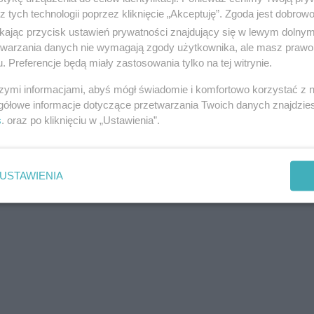
z tych technologii poprzez kliknięcie „Akceptuję”. Zgoda jest dobro
ikając przycisk ustawień prywatności znajdujący się w lewym dolny
etwarzania danych nie wymagają zgody użytkownika, ale masz prawo 
. Preferencje będą miały zastosowania tylko na tej witrynie.
szymi informacjami, abyś mógł świadomie i komfortowo korzystać z
gółowe informacje dotyczące przetwarzania Twoich danych znajdzi
s
. oraz po kliknięciu w „Ustawienia”.
USTAWIENIA