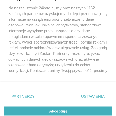
Na naszej stronie 24kato.pl, my oraz naszych 1162
Wydawca mediów
lokalnych
zaufanych partnerów uzyskujemy dostęp i przechowujemy
informacje na urządzeniu oraz przetwarzamy dane
osobowe, takie jak unikalne identyfikatory, standardowe
informacje wysyłane przez urządzenie czy dane
przeglądania w celu zapewniania spersonalizowanych
reklam, wybór spersonalizowanych treści, pomiar reklam i
Nie zapomnij
treści, badanie odbiorców oraz ulepszanie usług. Za zgodą
zapoznać się z:
polityką prywatności
regulamin korzystania z portali
Użytkownika my i Zaufani Partnerzy możemy używać
Twoje
miasto
Skontaktuj się
z nami
dokładnych danych geolokalizacyjnych oraz aktywnie
Piekary Śląskie
Kontakt
skanować charakterystykę urządzenia do celów
Chorzów
Wydawca
identyfikacji. Ponieważ cenimy Twoją prywatność, prosimy
Tarnowskie Góry
Redakcja
Ruda Śląska
Newsletter
o zgodę na korzystanie z tych technologii poprzez
Świętochłowice
Reklama
kliknięcie „Akceptuję”. Zgoda jest dobrowolna i zawsze
Tychy
możesz ją zmienić/wycofać klikając przycisk ustawień
Bytom
Katowice
prywatności znajdujący się w lewym dolnym rogu strony
PARTNERZY
USTAWIENIA
Gliwice
. Niektóre rodzaje przetwarzania danych nie wymagają
Zabrze
Zagłębie
zgody użytkownika, ale masz prawo sprzeciwić się
Akceptuję
takiemu przetwarzaniu. Preferencje będą miały