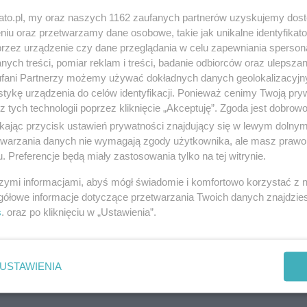
kato.pl, my oraz naszych 1162 zaufanych partnerów uzyskujemy dos
niu oraz przetwarzamy dane osobowe, takie jak unikalne identyfikat
przez urządzenie czy dane przeglądania w celu zapewniania sperson
ych treści, pomiar reklam i treści, badanie odbiorców oraz ulepszan
fani Partnerzy możemy używać dokładnych danych geolokalizacyjn
tykę urządzenia do celów identyfikacji. Ponieważ cenimy Twoją pry
z tych technologii poprzez kliknięcie „Akceptuję”. Zgoda jest dobro
ikając przycisk ustawień prywatności znajdujący się w lewym dolny
etwarzania danych nie wymagają zgody użytkownika, ale masz prawo 
. Preferencje będą miały zastosowania tylko na tej witrynie.
szymi informacjami, abyś mógł świadomie i komfortowo korzystać z
gółowe informacje dotyczące przetwarzania Twoich danych znajdzi
s
. oraz po kliknięciu w „Ustawienia”.
USTAWIENIA