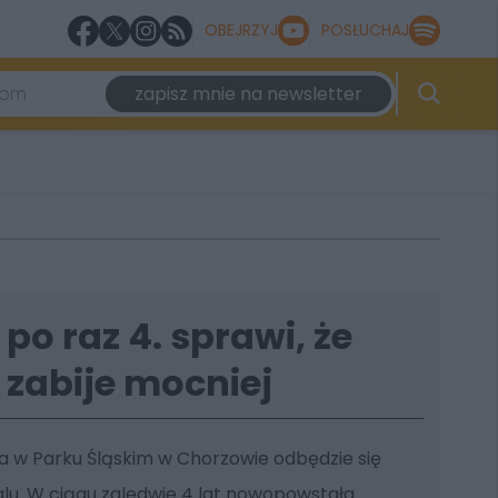
OBEJRZYJ
POSŁUCHAJ
zapisz mnie na newsletter
 po raz 4. sprawi, że
 zabije mocniej
ia w Parku Śląskim w Chorzowie odbędzie się
alu. W ciągu zaledwie 4 lat nowopowstała