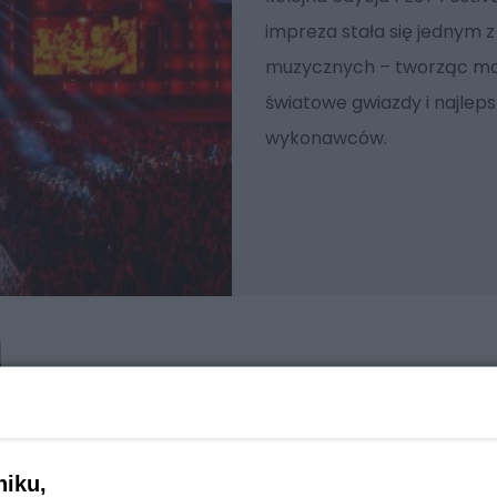
impreza stała się jednym z 
muzycznych – tworząc mar
światowe gwiazdy i najlep
wykonawców.
niku,