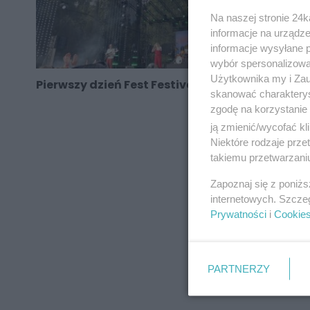
Na naszej stronie 24
informacje na urządze
informacje wysyłane 
wybór spersonalizowan
Użytkownika my i Zau
Pierwszy dzień Fest Festivalu 2021
skanować charakterys
zgodę na korzystanie 
ją zmienić/wycofać kl
Niektóre rodzaje prz
takiemu przetwarzaniu
REKLAMA
Zapoznaj się z poniż
internetowych. Szcze
Prywatności
i
Cookie
PARTNERZY
REKLAMA