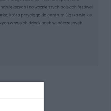
największych i najważniejszych polskich festiwali
kę, która przyciąga do centrum Śląska wielkie
szych w swoich dziedzinach współczesnych