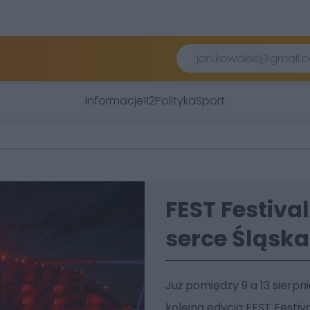
Informacje
112
Polityka
Sport
FEST Festival
serce Śląska
Już pomiędzy 9 a 13 sierpn
kolejna edycja FEST Festiv