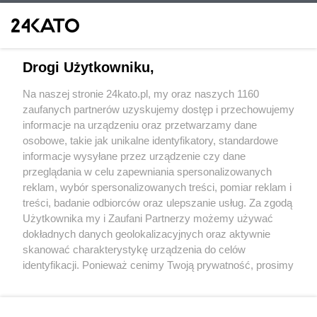
Drogi Użytkowniku,
Na naszej stronie 24kato.pl, my oraz naszych 1160
Wydawca mediów
lokalnych
zaufanych partnerów uzyskujemy dostęp i przechowujemy
informacje na urządzeniu oraz przetwarzamy dane
osobowe, takie jak unikalne identyfikatory, standardowe
informacje wysyłane przez urządzenie czy dane
przeglądania w celu zapewniania spersonalizowanych
reklam, wybór spersonalizowanych treści, pomiar reklam i
Nie zapomnij
treści, badanie odbiorców oraz ulepszanie usług. Za zgodą
zapoznać się z:
polityką prywatności
regulamin korzystania z portali
Użytkownika my i Zaufani Partnerzy możemy używać
Twoje
miasto
Skontaktuj się
z nami
dokładnych danych geolokalizacyjnych oraz aktywnie
Piekary Śląskie
Kontakt
skanować charakterystykę urządzenia do celów
Chorzów
Wydawca
identyfikacji. Ponieważ cenimy Twoją prywatność, prosimy
Tarnowskie Góry
Redakcja
Ruda Śląska
Newsletter
o zgodę na korzystanie z tych technologii poprzez
Świętochłowice
Reklama
kliknięcie „Akceptuję”. Zgoda jest dobrowolna i zawsze
Tychy
możesz ją zmienić/wycofać klikając przycisk ustawień
Bytom