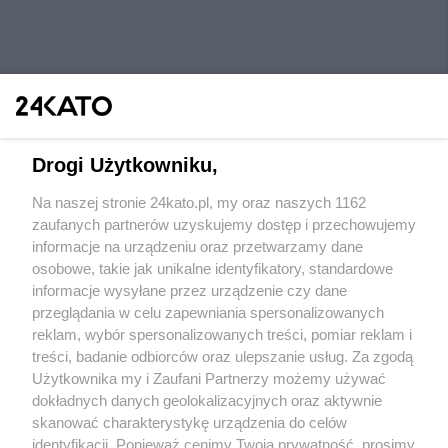
Drogi Użytkowniku,
Na naszej stronie 24kato.pl, my oraz naszych 1162
Wydawca mediów
lokalnych
zaufanych partnerów uzyskujemy dostęp i przechowujemy
informacje na urządzeniu oraz przetwarzamy dane
osobowe, takie jak unikalne identyfikatory, standardowe
informacje wysyłane przez urządzenie czy dane
przeglądania w celu zapewniania spersonalizowanych
reklam, wybór spersonalizowanych treści, pomiar reklam i
Nie zapomnij
treści, badanie odbiorców oraz ulepszanie usług. Za zgodą
zapoznać się z:
polityką prywatności
regulamin korzystania z portali
Użytkownika my i Zaufani Partnerzy możemy używać
Twoje
miasto
Skontaktuj się
z nami
dokładnych danych geolokalizacyjnych oraz aktywnie
Piekary Śląskie
Kontakt
skanować charakterystykę urządzenia do celów
Chorzów
Wydawca
identyfikacji. Ponieważ cenimy Twoją prywatność, prosimy