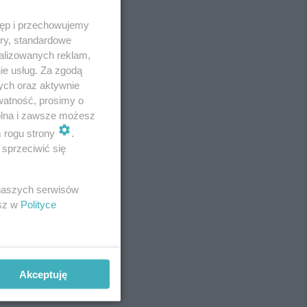
tęp i przechowujemy
ory, standardowe
alizowanych reklam,
ie usług. Za zgodą
ych oraz aktywnie
watność, prosimy o
wolna i zawsze możesz
m rogu strony
.
sprzeciwić się
REKLAMA
 naszych serwisów
esz w
Polityce
Akceptuję
REKLAMA