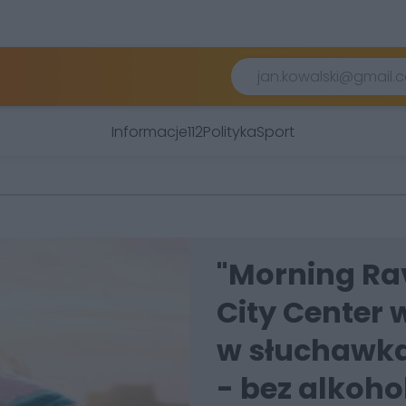
Informacje
112
Polityka
Sport
"Morning Rav
City Center
w słuchawkac
- bez alkoho