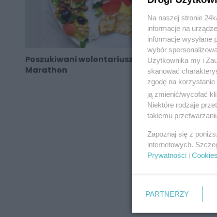
Na naszej stronie 24
informacje na urządze
informacje wysyłane 
wybór spersonalizowan
Poszukiwani wolontariusze na Silesia
Użytkownika my i Zau
Marathon
skanować charakterys
zgodę na korzystanie 
ją zmienić/wycofać kl
Niektóre rodzaje prz
takiemu przetwarzaniu
REKLAMA
Zapoznaj się z poniż
internetowych. Szcze
Prywatności
i
Cookie
PARTNERZY
REKLAMA