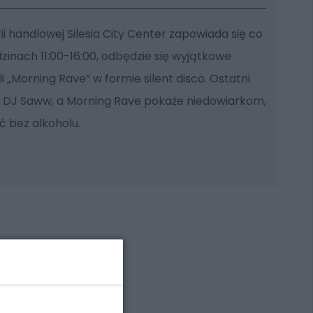
ii handlowej Silesia City Center zapowiada się co
dzinach 11:00-16:00, odbędzie się wyjątkowe
 „Morning Rave” w formie silent disco. Ostatni
m DJ Saww, a Morning Rave pokaże niedowiarkom,
ć bez alkoholu.