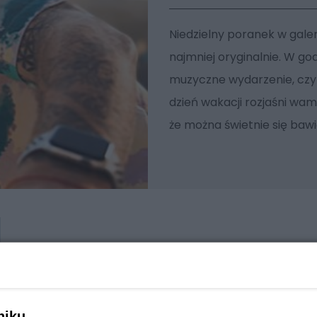
Niedzielny poranek w galer
najmniej oryginalnie. W go
muzyczne wydarzenie, czyli
dzień wakacji rozjaśni wa
że można świetnie się bawi
niku,