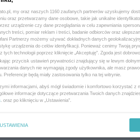
kato.pl, my oraz naszych 1160 zaufanych partnerów uzyskujemy dos
niu oraz przetwarzamy dane osobowe, takie jak unikalne identyfikat
przez urządzenie czy dane przeglądania w celu zapewniania sperson
ych treści, pomiar reklam i treści, badanie odbiorców oraz ulepszan
fani Partnerzy możemy używać dokładnych danych geolokalizacyjn
tykę urządzenia do celów identyfikacji. Ponieważ cenimy Twoją pry
z tych technologii poprzez kliknięcie „Akceptuję”. Zgoda jest dobro
ikając przycisk ustawień prywatności znajdujący się w lewym dolny
etwarzania danych nie wymagają zgody użytkownika, ale masz prawo 
. Preferencje będą miały zastosowania tylko na tej witrynie.
szymi informacjami, abyś mógł świadomie i komfortowo korzystać z
gółowe informacje dotyczące przetwarzania Twoich danych znajdzi
s
. oraz po kliknięciu w „Ustawienia”.
USTAWIENIA