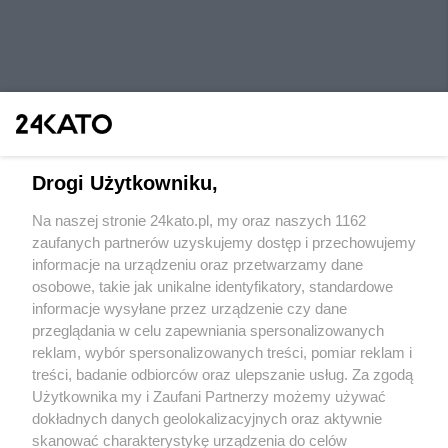
Drogi Użytkowniku,
Na naszej stronie 24kato.pl, my oraz naszych 1162
Wydawca mediów
lokalnych
zaufanych partnerów uzyskujemy dostęp i przechowujemy
informacje na urządzeniu oraz przetwarzamy dane
osobowe, takie jak unikalne identyfikatory, standardowe
informacje wysyłane przez urządzenie czy dane
przeglądania w celu zapewniania spersonalizowanych
reklam, wybór spersonalizowanych treści, pomiar reklam i
Nie zapomnij
treści, badanie odbiorców oraz ulepszanie usług. Za zgodą
zapoznać się z:
polityką prywatności
regulamin korzystania z portali
Użytkownika my i Zaufani Partnerzy możemy używać
Twoje
miasto
Skontaktuj się
z nami
dokładnych danych geolokalizacyjnych oraz aktywnie
Piekary Śląskie
Kontakt
skanować charakterystykę urządzenia do celów