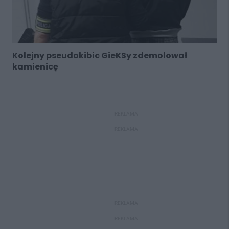
Kolejny pseudokibic GieKSy zdemolował
kamienicę
REKLAMA
REKLAMA
REKLAMA
REKLAMA