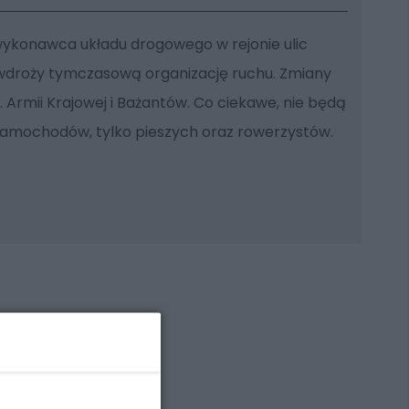
 wykonawca układu drogowego w rejonie ulic
 wdroży tymczasową organizację ruchu. Zmiany
. Armii Krajowej i Bażantów. Co ciekawe, nie będą
amochodów, tylko pieszych oraz rowerzystów.