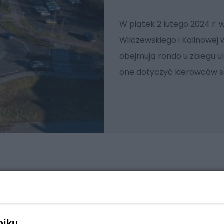
W piątek 2 lutego 2024 r.
Wilczewskiego i Kalinowej
obejmują rondo u zbiegu ul
one dotyczyć kierowców s
niku,