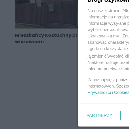
Na naszej stronie 24
informacje na urządze
informacje wysyłane 
wybór spersonalizowan
Mieszkańcy Kostuchny protestują przeciwko
Użytkownika my i Zau
wieżowcom
skanować charakterys
zgodę na korzystanie 
ją zmienić/wycofać kl
Niektóre rodzaje prz
takiemu przetwarzaniu
REKLAMA
Zapoznaj się z poniż
internetowych. Szcze
Prywatności
i
Cookie
PARTNERZY
REKLAMA