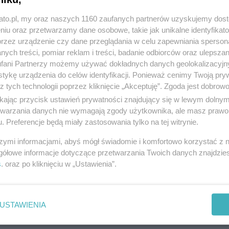
kato.pl, my oraz naszych 1160 zaufanych partnerów uzyskujemy dos
niu oraz przetwarzamy dane osobowe, takie jak unikalne identyfikat
przez urządzenie czy dane przeglądania w celu zapewniania sperson
ych treści, pomiar reklam i treści, badanie odbiorców oraz ulepszan
fani Partnerzy możemy używać dokładnych danych geolokalizacyjn
tykę urządzenia do celów identyfikacji. Ponieważ cenimy Twoją pry
z tych technologii poprzez kliknięcie „Akceptuję”. Zgoda jest dobro
ikając przycisk ustawień prywatności znajdujący się w lewym dolny
etwarzania danych nie wymagają zgody użytkownika, ale masz prawo 
. Preferencje będą miały zastosowania tylko na tej witrynie.
szymi informacjami, abyś mógł świadomie i komfortowo korzystać z
gółowe informacje dotyczące przetwarzania Twoich danych znajdzi
s
. oraz po kliknięciu w „Ustawienia”.
USTAWIENIA