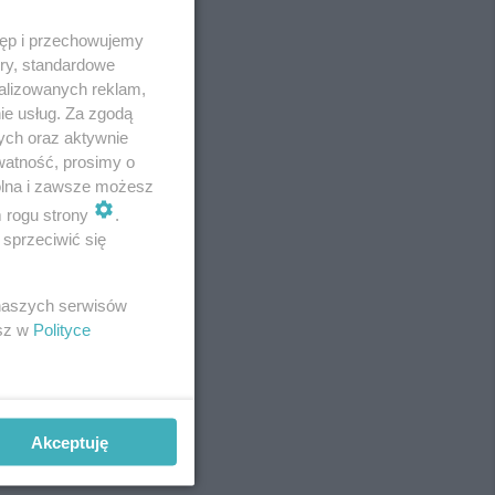
tęp i przechowujemy
ory, standardowe
alizowanych reklam,
ie usług. Za zgodą
ych oraz aktywnie
watność, prosimy o
wolna i zawsze możesz
m rogu strony
.
sprzeciwić się
REKLAMA
 naszych serwisów
esz w
Polityce
Akceptuję
REKLAMA