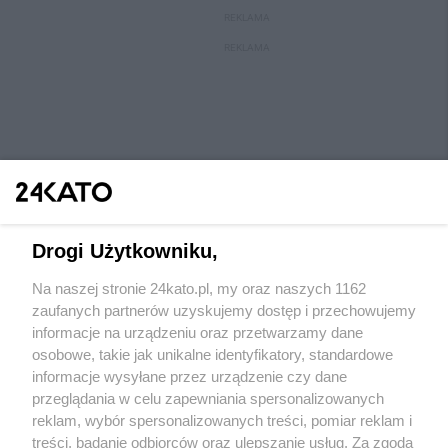
REKLAMA
REKLAMA
Drogi Użytkowniku,
Na naszej stronie 24kato.pl, my oraz naszych 1162
Wydawca mediów
lokalnych
zaufanych partnerów uzyskujemy dostęp i przechowujemy
informacje na urządzeniu oraz przetwarzamy dane
osobowe, takie jak unikalne identyfikatory, standardowe
informacje wysyłane przez urządzenie czy dane
przeglądania w celu zapewniania spersonalizowanych
reklam, wybór spersonalizowanych treści, pomiar reklam i
Nie zapomnij
treści, badanie odbiorców oraz ulepszanie usług. Za zgodą