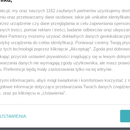
kato.pl, my oraz naszych 1162 zaufanych partnerów uzyskujemy dos
niu oraz przetwarzamy dane osobowe, takie jak unikalne identyfikat
przez urządzenie czy dane przeglądania w celu zapewniania sperson
ych treści, pomiar reklam i treści, badanie odbiorców oraz ulepszan
Lodziarnie rzemieślnicze w centrum Katowic
fani Partnerzy możemy używać dokładnych danych geolokalizacyjn
tykę urządzenia do celów identyfikacji. Ponieważ cenimy Twoją pry
z tych technologii poprzez kliknięcie „Akceptuję”. Zgoda jest dobro
ikając przycisk ustawień prywatności znajdujący się w lewym dolny
etwarzania danych nie wymagają zgody użytkownika, ale masz prawo 
. Preferencje będą miały zastosowania tylko na tej witrynie.
szymi informacjami, abyś mógł świadomie i komfortowo korzystać z
gółowe informacje dotyczące przetwarzania Twoich danych znajdzi
s
. oraz po kliknięciu w „Ustawienia”.
USTAWIENIA