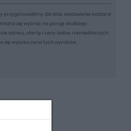
gdy przygotowaliśmy dla Was zestawienie lodziarni
można się wybrać na porcję słodkiego
cie adresy, ofertę i ceny lodów rzemieślniczych.
ze się wysoka cena tych wyrobów.