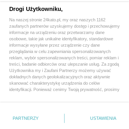
Drogi Użytkowniku,
Na naszej stronie 24kato.pl, my oraz naszych 1162
Wydawca mediów
lokalnych
zaufanych partnerów uzyskujemy dostęp i przechowujemy
informacje na urządzeniu oraz przetwarzamy dane
osobowe, takie jak unikalne identyfikatory, standardowe
informacje wysyłane przez urządzenie czy dane
przeglądania w celu zapewniania spersonalizowanych
reklam, wybór spersonalizowanych treści, pomiar reklam i
Nie zapomnij
treści, badanie odbiorców oraz ulepszanie usług. Za zgodą
zapoznać się z:
polityką prywatności
regulamin korzystania z portali
Użytkownika my i Zaufani Partnerzy możemy używać
Twoje
miasto
Skontaktuj się
z nami
dokładnych danych geolokalizacyjnych oraz aktywnie
Piekary Śląskie
Kontakt
skanować charakterystykę urządzenia do celów
Chorzów
Wydawca
identyfikacji. Ponieważ cenimy Twoją prywatność, prosimy
Tarnowskie Góry
Redakcja
Ruda Śląska
Newsletter
o zgodę na korzystanie z tych technologii poprzez
Świętochłowice
Reklama
kliknięcie „Akceptuję”. Zgoda jest dobrowolna i zawsze
Tychy
możesz ją zmienić/wycofać klikając przycisk ustawień
Bytom
Katowice
prywatności znajdujący się w lewym dolnym rogu strony
PARTNERZY
USTAWIENIA
Gliwice
. Niektóre rodzaje przetwarzania danych nie wymagają
Zabrze
Zagłębie
zgody użytkownika, ale masz prawo sprzeciwić się