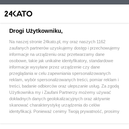
Drogi Użytkowniku,
Na naszej stronie 24kato.pl, my oraz naszych 1162
Wydawca mediów
lokalnych
zaufanych partnerów uzyskujemy dostęp i przechowujemy
informacje na urządzeniu oraz przetwarzamy dane
osobowe, takie jak unikalne identyfikatory, standardowe
informacje wysyłane przez urządzenie czy dane
przeglądania w celu zapewniania spersonalizowanych
reklam, wybór spersonalizowanych treści, pomiar reklam i
Nie zapomnij
treści, badanie odbiorców oraz ulepszanie usług. Za zgodą
zapoznać się z:
polityką prywatności
regulamin korzystania z portali
Użytkownika my i Zaufani Partnerzy możemy używać
Twoje
miasto
Skontaktuj się
z nami
dokładnych danych geolokalizacyjnych oraz aktywnie
Piekary Śląskie
Kontakt
skanować charakterystykę urządzenia do celów
Chorzów
Wydawca
identyfikacji. Ponieważ cenimy Twoją prywatność, prosimy
Tarnowskie Góry
Redakcja
Ruda Śląska
Newsletter
o zgodę na korzystanie z tych technologii poprzez
Świętochłowice
Reklama
kliknięcie „Akceptuję”. Zgoda jest dobrowolna i zawsze
Tychy