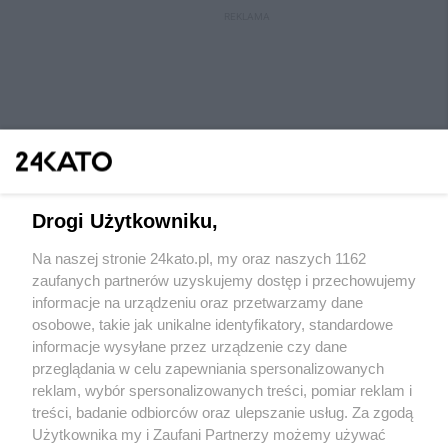
REKLAMA
Drogi Użytkowniku,
Na naszej stronie 24kato.pl, my oraz naszych 1162
Wydawca mediów
lokalnych
zaufanych partnerów uzyskujemy dostęp i przechowujemy
informacje na urządzeniu oraz przetwarzamy dane
osobowe, takie jak unikalne identyfikatory, standardowe
informacje wysyłane przez urządzenie czy dane
przeglądania w celu zapewniania spersonalizowanych
reklam, wybór spersonalizowanych treści, pomiar reklam i
Nie zapomnij
treści, badanie odbiorców oraz ulepszanie usług. Za zgodą
zapoznać się z:
polityką prywatności
regulamin korzystania z portali
Użytkownika my i Zaufani Partnerzy możemy używać
Twoje
miasto
Skontaktuj się
z nami