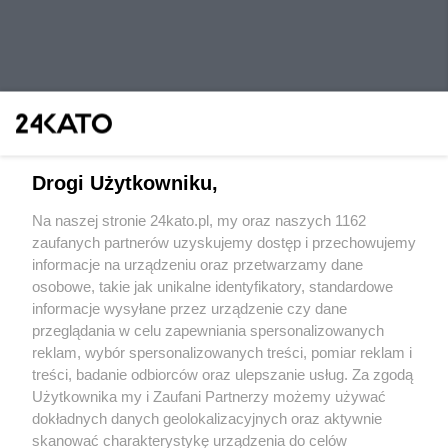
Drogi Użytkowniku,
Na naszej stronie 24kato.pl, my oraz naszych 1162
Wydawca mediów
lokalnych
zaufanych partnerów uzyskujemy dostęp i przechowujemy
informacje na urządzeniu oraz przetwarzamy dane
osobowe, takie jak unikalne identyfikatory, standardowe
informacje wysyłane przez urządzenie czy dane
przeglądania w celu zapewniania spersonalizowanych
reklam, wybór spersonalizowanych treści, pomiar reklam i
Nie zapomnij
treści, badanie odbiorców oraz ulepszanie usług. Za zgodą
zapoznać się z:
polityką prywatności
regulamin korzystania z portali
Użytkownika my i Zaufani Partnerzy możemy używać
Twoje
miasto
Skontaktuj się
z nami
dokładnych danych geolokalizacyjnych oraz aktywnie
Piekary Śląskie
Kontakt
skanować charakterystykę urządzenia do celów