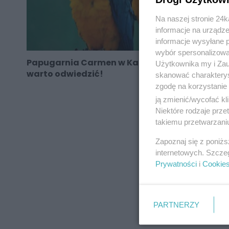
Na naszej stronie 24
informacje na urządze
informacje wysyłane 
wybór spersonalizowan
Papugarnia Carmen w Katowicach to miejsce
Użytkownika my i Zau
warto odwiedzić!
skanować charakterys
zgodę na korzystanie 
ją zmienić/wycofać kl
Niektóre rodzaje prz
takiemu przetwarzaniu
REKLAMA
Zapoznaj się z poniż
internetowych. Szcze
Prywatności
i
Cookie
PARTNERZY
REKLAMA