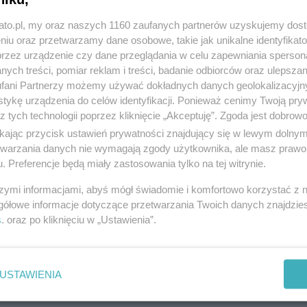
kato.pl, my oraz naszych 1160 zaufanych partnerów uzyskujemy dos
niu oraz przetwarzamy dane osobowe, takie jak unikalne identyfikat
przez urządzenie czy dane przeglądania w celu zapewniania sperson
ych treści, pomiar reklam i treści, badanie odbiorców oraz ulepszan
Poznaj fascynujący świat Papugarni Carmen
fani Partnerzy możemy używać dokładnych danych geolokalizacyjn
w Katowicach
tykę urządzenia do celów identyfikacji. Ponieważ cenimy Twoją pry
z tych technologii poprzez kliknięcie „Akceptuję”. Zgoda jest dobro
ikając przycisk ustawień prywatności znajdujący się w lewym dolny
etwarzania danych nie wymagają zgody użytkownika, ale masz prawo 
. Preferencje będą miały zastosowania tylko na tej witrynie.
szymi informacjami, abyś mógł świadomie i komfortowo korzystać z
gółowe informacje dotyczące przetwarzania Twoich danych znajdzi
s
. oraz po kliknięciu w „Ustawienia”.
USTAWIENIA