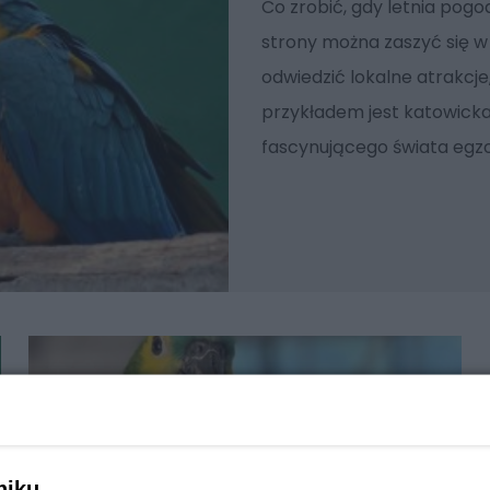
Co zrobić, gdy letnia pogoda
strony można zaszyć się w 
odwiedzić lokalne atrakcje
przykładem jest katowick
fascynującego świata egzo
niku,