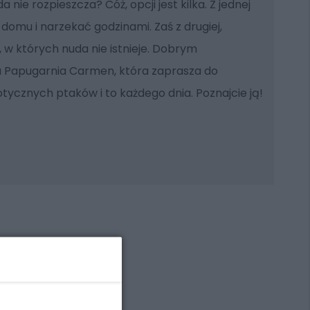
 nie rozpieszcza? Cóż, opcji jest kilka. Z jednej
domu i narzekać godzinami. Zaś z drugiej,
, w których nuda nie istnieje. Dobrym
a Papugarnia Carmen, która zaprasza do
tycznych ptaków i to każdego dnia. Poznajcie ją!