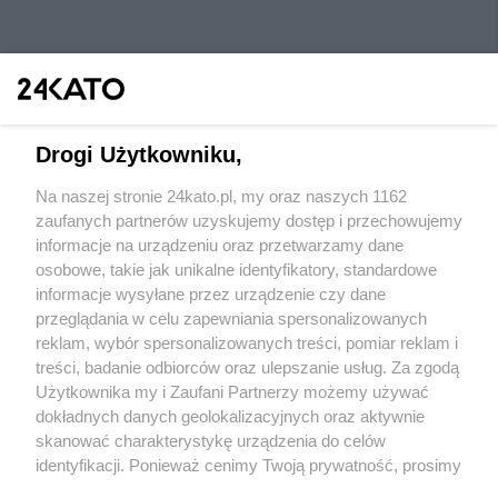
Drogi Użytkowniku,
Na naszej stronie 24kato.pl, my oraz naszych 1162
Wydawca mediów
lokalnych
zaufanych partnerów uzyskujemy dostęp i przechowujemy
informacje na urządzeniu oraz przetwarzamy dane
osobowe, takie jak unikalne identyfikatory, standardowe
informacje wysyłane przez urządzenie czy dane
przeglądania w celu zapewniania spersonalizowanych
reklam, wybór spersonalizowanych treści, pomiar reklam i
Nie zapomnij
treści, badanie odbiorców oraz ulepszanie usług. Za zgodą
zapoznać się z:
polityką prywatności
regulamin korzystania z portali
Użytkownika my i Zaufani Partnerzy możemy używać
Twoje
miasto
Skontaktuj się
z nami
dokładnych danych geolokalizacyjnych oraz aktywnie
Piekary Śląskie
Kontakt
skanować charakterystykę urządzenia do celów
Chorzów
Wydawca
identyfikacji. Ponieważ cenimy Twoją prywatność, prosimy
Tarnowskie Góry
Redakcja
Ruda Śląska
Newsletter
o zgodę na korzystanie z tych technologii poprzez