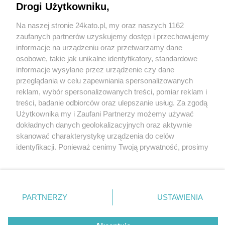
Drogi Użytkowniku,
Na naszej stronie 24kato.pl, my oraz naszych 1162
Wydawca mediów
lokalnych
zaufanych partnerów uzyskujemy dostęp i przechowujemy
informacje na urządzeniu oraz przetwarzamy dane
osobowe, takie jak unikalne identyfikatory, standardowe
informacje wysyłane przez urządzenie czy dane
przeglądania w celu zapewniania spersonalizowanych
reklam, wybór spersonalizowanych treści, pomiar reklam i
Nie zapomnij
treści, badanie odbiorców oraz ulepszanie usług. Za zgodą
zapoznać się z:
polityką prywatności
regulamin korzystania z portali
Użytkownika my i Zaufani Partnerzy możemy używać
Twoje
miasto
Skontaktuj się
z nami
dokładnych danych geolokalizacyjnych oraz aktywnie
Piekary Śląskie
Kontakt
skanować charakterystykę urządzenia do celów
Chorzów
Wydawca
identyfikacji. Ponieważ cenimy Twoją prywatność, prosimy
Tarnowskie Góry
Redakcja
Ruda Śląska
Newsletter
o zgodę na korzystanie z tych technologii poprzez
Świętochłowice
Reklama
kliknięcie „Akceptuję”. Zgoda jest dobrowolna i zawsze
Tychy
możesz ją zmienić/wycofać klikając przycisk ustawień
Bytom
Katowice
prywatności znajdujący się w lewym dolnym rogu strony
PARTNERZY
USTAWIENIA
Gliwice
. Niektóre rodzaje przetwarzania danych nie wymagają
Zabrze
Zagłębie
zgody użytkownika, ale masz prawo sprzeciwić się