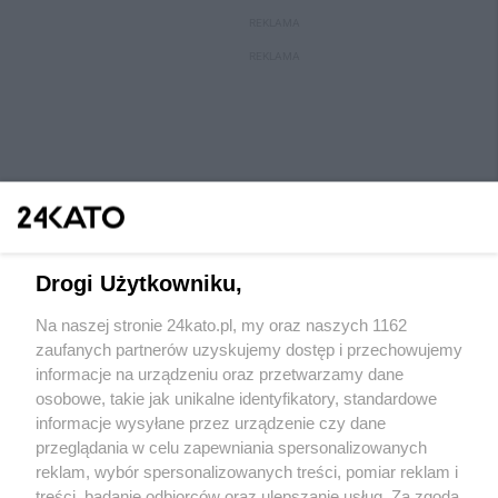
REKLAMA
REKLAMA
Drogi Użytkowniku,
Na naszej stronie 24kato.pl, my oraz naszych 1162
Wydawca mediów
lokalnych
zaufanych partnerów uzyskujemy dostęp i przechowujemy
informacje na urządzeniu oraz przetwarzamy dane
osobowe, takie jak unikalne identyfikatory, standardowe
informacje wysyłane przez urządzenie czy dane
przeglądania w celu zapewniania spersonalizowanych
reklam, wybór spersonalizowanych treści, pomiar reklam i
Nie zapomnij
treści, badanie odbiorców oraz ulepszanie usług. Za zgodą