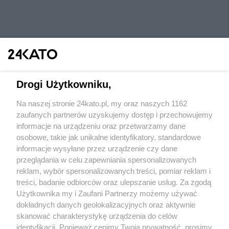
Drogi Użytkowniku,
Na naszej stronie 24kato.pl, my oraz naszych 1162
Wydawca mediów
lokalnych
zaufanych partnerów uzyskujemy dostęp i przechowujemy
informacje na urządzeniu oraz przetwarzamy dane
osobowe, takie jak unikalne identyfikatory, standardowe
informacje wysyłane przez urządzenie czy dane
przeglądania w celu zapewniania spersonalizowanych
reklam, wybór spersonalizowanych treści, pomiar reklam i
Nie zapomnij
treści, badanie odbiorców oraz ulepszanie usług. Za zgodą
zapoznać się z:
polityką prywatności
regulamin korzystania z portali
Użytkownika my i Zaufani Partnerzy możemy używać
Twoje
miasto
Skontaktuj się
z nami
dokładnych danych geolokalizacyjnych oraz aktywnie
Piekary Śląskie
Kontakt
skanować charakterystykę urządzenia do celów
Chorzów
Wydawca
identyfikacji. Ponieważ cenimy Twoją prywatność, prosimy