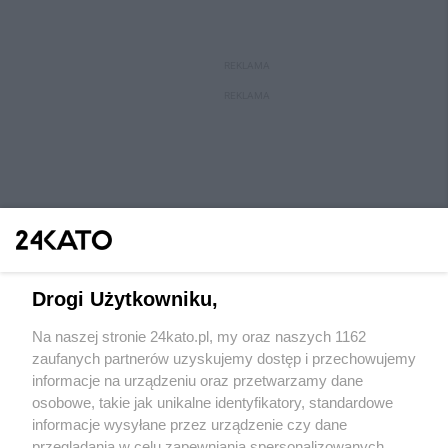
REKLAMA
REKLAMA
Drogi Użytkowniku,
Na naszej stronie 24kato.pl, my oraz naszych 1162
Wydawca mediów
lokalnych
zaufanych partnerów uzyskujemy dostęp i przechowujemy
informacje na urządzeniu oraz przetwarzamy dane
osobowe, takie jak unikalne identyfikatory, standardowe
informacje wysyłane przez urządzenie czy dane
przeglądania w celu zapewniania spersonalizowanych