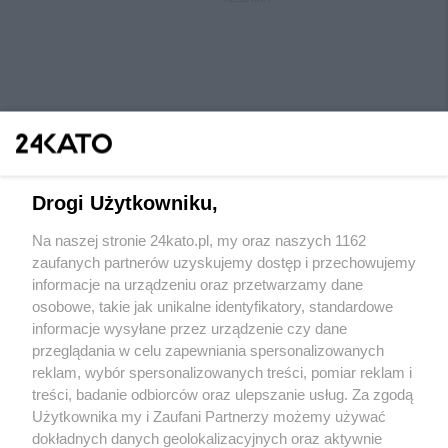
Drogi Użytkowniku,
Na naszej stronie 24kato.pl, my oraz naszych 1162
Wydawca mediów
lokalnych
zaufanych partnerów uzyskujemy dostęp i przechowujemy
informacje na urządzeniu oraz przetwarzamy dane
osobowe, takie jak unikalne identyfikatory, standardowe
informacje wysyłane przez urządzenie czy dane
przeglądania w celu zapewniania spersonalizowanych
reklam, wybór spersonalizowanych treści, pomiar reklam i
Nie zapomnij
treści, badanie odbiorców oraz ulepszanie usług. Za zgodą
zapoznać się z:
polityką prywatności
regulamin korzystania z portali
Użytkownika my i Zaufani Partnerzy możemy używać
Twoje
miasto
Skontaktuj się
z nami
dokładnych danych geolokalizacyjnych oraz aktywnie