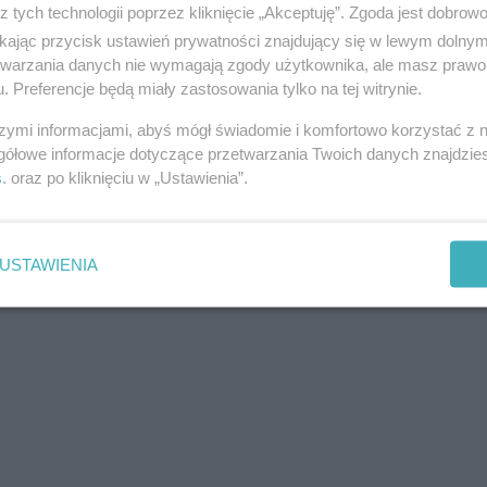
z tych technologii poprzez kliknięcie „Akceptuję”. Zgoda jest dobro
ikając przycisk ustawień prywatności znajdujący się w lewym dolny
etwarzania danych nie wymagają zgody użytkownika, ale masz prawo 
. Preferencje będą miały zastosowania tylko na tej witrynie.
szymi informacjami, abyś mógł świadomie i komfortowo korzystać z
gółowe informacje dotyczące przetwarzania Twoich danych znajdzi
s
. oraz po kliknięciu w „Ustawienia”.
USTAWIENIA