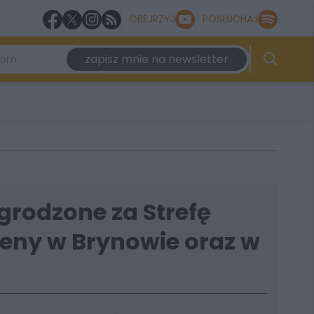
OBEJRZYJ
POSŁUCHAJ
zapisz mnie na newsletter
grodzone za Strefę
seny w Brynowie oraz w