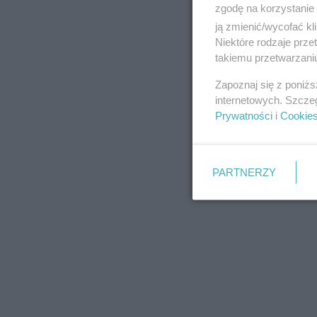
zgodę na korzystanie 
ją zmienić/wycofać kl
Niektóre rodzaje prz
takiemu przetwarzaniu
REKLAMA
Zapoznaj się z poniż
internetowych. Szcze
Prywatności
i
Cookie
PARTNERZY