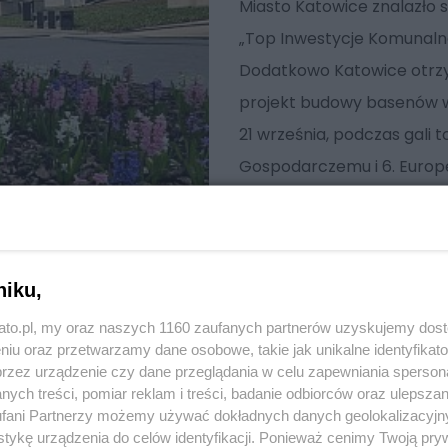
Miasto Katowice znalazło 
„Top Inwestycje Komunalne
Dodatkowo Katowice otrzy
projekt budowy basenów w
21 września, podczas gali 
Gospodarczemu i 6. Europ
niku,
kato.pl, my oraz naszych 1160 zaufanych partnerów uzyskujemy dos
niu oraz przetwarzamy dane osobowe, takie jak unikalne identyfikat
przez urządzenie czy dane przeglądania w celu zapewniania sperson
ych treści, pomiar reklam i treści, badanie odbiorców oraz ulepszan
fani Partnerzy możemy używać dokładnych danych geolokalizacyjn
tykę urządzenia do celów identyfikacji. Ponieważ cenimy Twoją pry