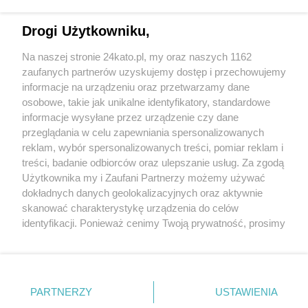
Drogi Użytkowniku,
Na naszej stronie 24kato.pl, my oraz naszych 1162
Wydawca mediów
lokalnych
zaufanych partnerów uzyskujemy dostęp i przechowujemy
informacje na urządzeniu oraz przetwarzamy dane
osobowe, takie jak unikalne identyfikatory, standardowe
informacje wysyłane przez urządzenie czy dane
przeglądania w celu zapewniania spersonalizowanych
reklam, wybór spersonalizowanych treści, pomiar reklam i
Nie zapomnij
treści, badanie odbiorców oraz ulepszanie usług. Za zgodą
zapoznać się z:
polityką prywatności
regulamin korzystania z portali
Użytkownika my i Zaufani Partnerzy możemy używać
Twoje
miasto
Skontaktuj się
z nami
dokładnych danych geolokalizacyjnych oraz aktywnie
Piekary Śląskie
Kontakt
skanować charakterystykę urządzenia do celów
Chorzów
Wydawca
identyfikacji. Ponieważ cenimy Twoją prywatność, prosimy
Tarnowskie Góry
Redakcja
Ruda Śląska
Newsletter
o zgodę na korzystanie z tych technologii poprzez
Świętochłowice
Reklama
kliknięcie „Akceptuję”. Zgoda jest dobrowolna i zawsze
Tychy
możesz ją zmienić/wycofać klikając przycisk ustawień
Bytom
Katowice
prywatności znajdujący się w lewym dolnym rogu strony
PARTNERZY
USTAWIENIA
Gliwice
. Niektóre rodzaje przetwarzania danych nie wymagają
Zabrze