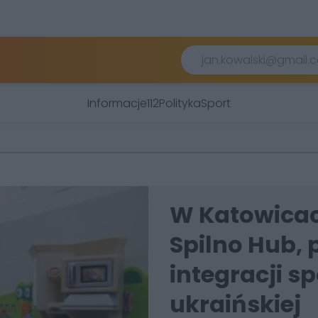
Informacje
112
Polityka
Sport
W Katowicac
Spilno Hub, 
integracji s
ukraińskiej