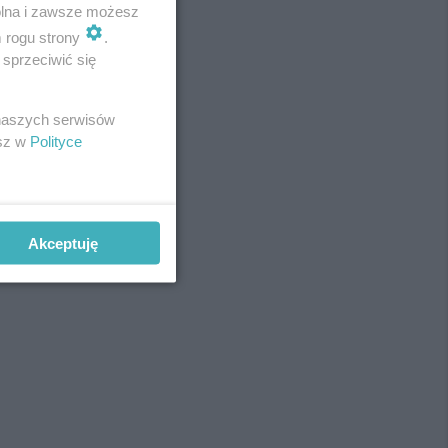
wolna i zawsze możesz
m rogu strony
.
sprzeciwić się
REKLAMA
 naszych serwisów
esz w
Polityce
Akceptuję