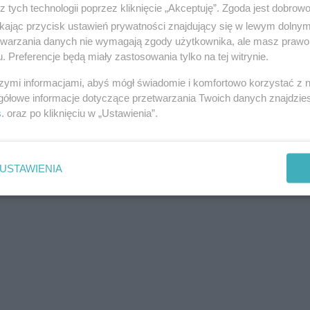
z tych technologii poprzez kliknięcie „Akceptuję”. Zgoda jest dobro
ikając przycisk ustawień prywatności znajdujący się w lewym dolny
etwarzania danych nie wymagają zgody użytkownika, ale masz prawo 
. Preferencje będą miały zastosowania tylko na tej witrynie.
szymi informacjami, abyś mógł świadomie i komfortowo korzystać z
gółowe informacje dotyczące przetwarzania Twoich danych znajdzi
s
. oraz po kliknięciu w „Ustawienia”.
USTAWIENIA