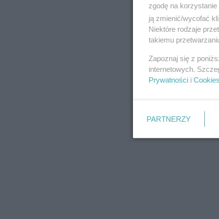
zgodę na korzystanie 
ją zmienić/wycofać kl
Niektóre rodzaje prz
takiemu przetwarzaniu
REKLAMA
Zapoznaj się z poniż
internetowych. Szcze
Prywatności
i
Cookie
PARTNERZY