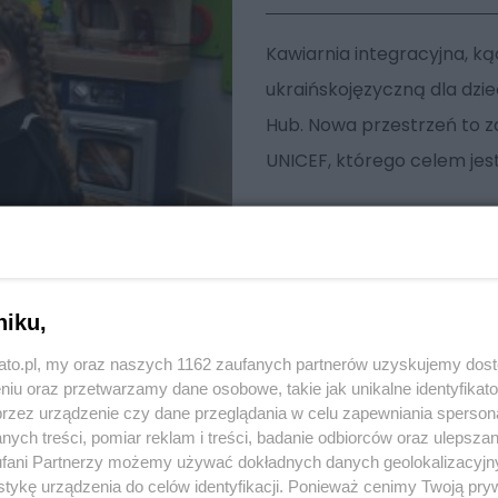
Kawiarnia integracyjna, kąc
ukraińskojęzyczną dla dziec
Hub. Nowa przestrzeń to z
UNICEF, którego celem jest
niku,
kato.pl, my oraz naszych 1162 zaufanych partnerów uzyskujemy dos
niu oraz przetwarzamy dane osobowe, takie jak unikalne identyfikat
przez urządzenie czy dane przeglądania w celu zapewniania sperson
ych treści, pomiar reklam i treści, badanie odbiorców oraz ulepszan
fani Partnerzy możemy używać dokładnych danych geolokalizacyjn
tykę urządzenia do celów identyfikacji. Ponieważ cenimy Twoją pry