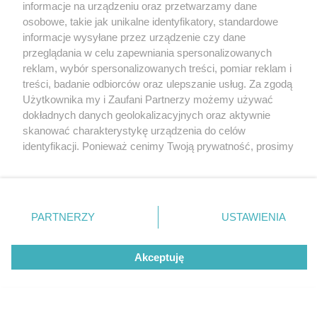
informacje na urządzeniu oraz przetwarzamy dane
osobowe, takie jak unikalne identyfikatory, standardowe
Wydawca mediów
lokalnych
informacje wysyłane przez urządzenie czy dane
przeglądania w celu zapewniania spersonalizowanych
reklam, wybór spersonalizowanych treści, pomiar reklam i
treści, badanie odbiorców oraz ulepszanie usług. Za zgodą
Użytkownika my i Zaufani Partnerzy możemy używać
dokładnych danych geolokalizacyjnych oraz aktywnie
skanować charakterystykę urządzenia do celów
Nie zapomnij
zapoznać się z:
polityką prywatności
regulamin korzystania z portali
identyfikacji. Ponieważ cenimy Twoją prywatność, prosimy
Twoje
miasto
Skontaktuj się
z nami
o zgodę na korzystanie z tych technologii poprzez
kliknięcie „Akceptuję”. Zgoda jest dobrowolna i zawsze
Piekary Śląskie
Kontakt
Chorzów
Wydawca
możesz ją zmienić/wycofać klikając przycisk ustawień
Tarnowskie Góry
Redakcja
prywatności znajdujący się w lewym dolnym rogu strony
Ruda Śląska
Newsletter
PARTNERZY
USTAWIENIA
Świętochłowice
Reklama
. Niektóre rodzaje przetwarzania danych nie wymagają
Tychy
zgody użytkownika, ale masz prawo sprzeciwić się
Bytom
Akceptuję
takiemu przetwarzaniu. Preferencje będą miały
Katowice
Gliwice
zastosowania tylko na tej witrynie.
Zabrze
Zagłębie
Zapoznaj się z poniższymi informacjami, abyś mógł
świadomie i komfortowo korzystać z naszych serwisów