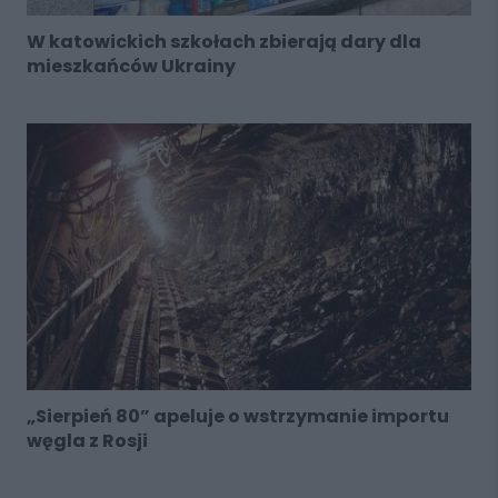
W katowickich szkołach zbierają dary dla
mieszkańców Ukrainy
„Sierpień 80” apeluje o wstrzymanie importu
węgla z Rosji