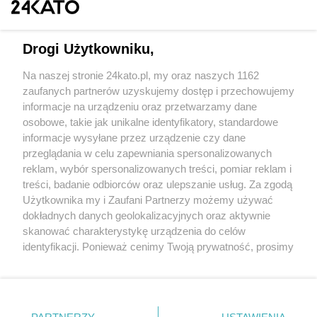
Drogi Użytkowniku,
Na naszej stronie 24kato.pl, my oraz naszych 1162
Wydawca mediów
lokalnych
zaufanych partnerów uzyskujemy dostęp i przechowujemy
informacje na urządzeniu oraz przetwarzamy dane
osobowe, takie jak unikalne identyfikatory, standardowe
informacje wysyłane przez urządzenie czy dane
przeglądania w celu zapewniania spersonalizowanych
reklam, wybór spersonalizowanych treści, pomiar reklam i
Nie zapomnij
treści, badanie odbiorców oraz ulepszanie usług. Za zgodą
zapoznać się z:
polityką prywatności
regulamin korzystania z portali
Użytkownika my i Zaufani Partnerzy możemy używać
Twoje
miasto
Skontaktuj się
z nami
dokładnych danych geolokalizacyjnych oraz aktywnie
Piekary Śląskie
Kontakt
skanować charakterystykę urządzenia do celów
Chorzów
Wydawca
identyfikacji. Ponieważ cenimy Twoją prywatność, prosimy
Tarnowskie Góry
Redakcja
Ruda Śląska
Newsletter
o zgodę na korzystanie z tych technologii poprzez
Świętochłowice
Reklama
kliknięcie „Akceptuję”. Zgoda jest dobrowolna i zawsze
Tychy
możesz ją zmienić/wycofać klikając przycisk ustawień
Bytom
Katowice
prywatności znajdujący się w lewym dolnym rogu strony