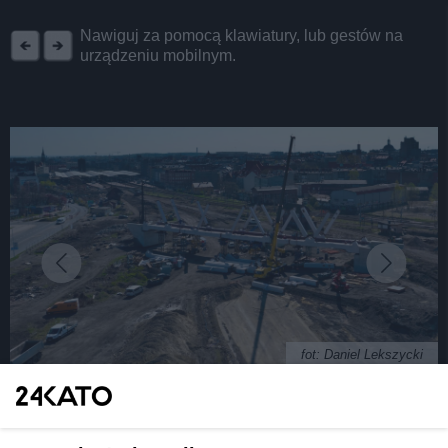
REKLAMA
Nawiguj za pomocą klawiatury, lub gestów na
urządzeniu mobilnym.
fot: Daniel Lekszycki
Tory na wiaduktach w centrum Katowic.