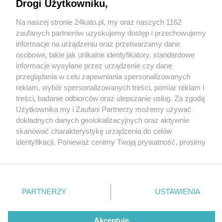
Konstrukcje już powstają niedaleko dworca PKP.
Drogi Użytkowniku,
Zdjęcia z drona
Na naszej stronie 24kato.pl, my oraz naszych 1162
Wydawca mediów
lokalnych
zaufanych partnerów uzyskujemy dostęp i przechowujemy
informacje na urządzeniu oraz przetwarzamy dane
osobowe, takie jak unikalne identyfikatory, standardowe
informacje wysyłane przez urządzenie czy dane
2 / 34
przeglądania w celu zapewniania spersonalizowanych
Przebudowa katowickiego
reklam, wybór spersonalizowanych treści, pomiar reklam i
Nie zapomnij
treści, badanie odbiorców oraz ulepszanie usług. Za zgodą
zapoznać się z:
polityką prywatności
regulamin korzystania z portali
węzła kolejowego, nowe
Użytkownika my i Zaufani Partnerzy możemy używać
Twoje
miasto
Skontakuj się
z nami
dokładnych danych geolokalizacyjnych oraz aktywnie
wiadukty
Piekary Śląskie
Kontakt
skanować charakterystykę urządzenia do celów
Chorzów
Wydawca
identyfikacji. Ponieważ cenimy Twoją prywatność, prosimy
Tarnowskie Góry
Redakcja
Ruda Śląska
Newsletter
o zgodę na korzystanie z tych technologii poprzez
Świętochłowice
Reklama
kliknięcie „Akceptuję”. Zgoda jest dobrowolna i zawsze
Tychy
możesz ją zmienić/wycofać klikając przycisk ustawień
Bytom
Katowice
prywatności znajdujący się w lewym dolnym rogu strony
REKLAMA
PARTNERZY
USTAWIENIA
Gliwice
. Niektóre rodzaje przetwarzania danych nie wymagają
Zabrze
Zagłębie
zgody użytkownika, ale masz prawo sprzeciwić się
takiemu przetwarzaniu. Preferencje będą miały
Akceptuję